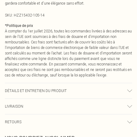
gardera confortable et d'une élégance sans effort.
SKU:
HZZ15432-105-14
*
Politique de prix
À compter du 1er juillet 2026, toutes les commandes livrées à des adresses au
sein de l’UE sont soumises à des frais de douane et d’importation non
remboursables. Ces frais sont facturés afin de couvrir les coûts liés à
l’importation de biens de commerce électronique de faible valeur dans l’UE et
sont calculés au moment de l’achat. Les frais de douane et d’importation seront
affichés comme une ligne distincte lors du paiement avant que vous ne
finalisiez votre commande. En passant commande, vous reconnaissez et
acceptez que ces frais ne sont pas remboursables et ne seront pas restitués en
cas de retour ou d’échange, sauf lorsque la loi applicable l’exige.
DÉTAILS ET ENTRETIEN DU PRODUIT
95% Polyester, 5% Élasthanne. Lavage en machine. Le mannequin porte une
LIVRAISON
taille UK 10.
Livraison standard France
0
RETOURS
Jusqu'à 7 jours ouvrables
Un problème survient ? Vous disposez de 21 jours à compter de la réception
Livraison express France
€7.99