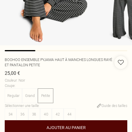
BOOHOO
ENSEMBLE PYJAMA HAUT À MANCHES LONGUES RAYÉ
ET PANTALON PETITE
25,00 €
Couleur
:
Noir
Coupe
:
Regular
Grand
Petite
Sélectionner une taille
:
Guide des tailles
34
36
38
40
42
44
AJOUTER AU PANIER