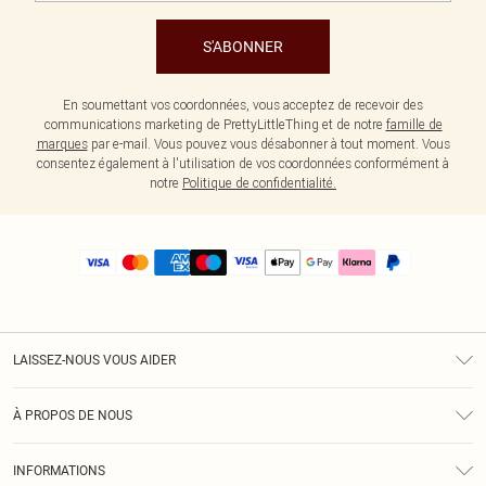
S'ABONNER
En soumettant vos coordonnées, vous acceptez de recevoir des
communications marketing de PrettyLittleThing et de notre
famille de
marques
par e-mail. Vous pouvez vous désabonner à tout moment. Vous
consentez également à l'utilisation de vos coordonnées conformément à
notre
Politique de confidentialité.
LAISSEZ-NOUS VOUS AIDER
Assistance
À PROPOS DE NOUS
Retours
À Notre Sujet
Guide Des Tailles
INFORMATIONS
PLT Réduction pour les étudiants
Livraison