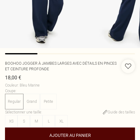
BOOHOO
JOGGER À JAMBES LARGES AVEC DÉTAILS EN PINCES
ET CEINTURE PROFONDE
18,00 €
Couleur
:
Bleu Marine
Coupe
:
Regular
Grand
Petite
Sélectionner une taille
:
Guide des tailles
XS
S
M
L
XL
AJOUTER AU PANIER