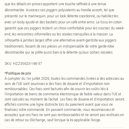
que les détails en pinces apportent une touche raffinée à une tenue
décontractée. Associez ces joggers polyvalents au hoodie assorti, tel que
présenté sur le mannequin, pour un look détente coordonné, ou habillez-les
avec un body ajusté et des baskets pour un café entre amis. Le tissu en coton
garantit que ces joggers restent un choix confortable pour les courses du week-
end, les rencontres informelles ou les soirées tranquilles à la maison. La
silhouette à jambes larges offre une alternative avant-gardiste aux joggers
traditionnels, faisant de ces pièces un indispensable de votre garde-robe
décontractée qui se prête aussi bien à la détente qu’aux sorties sociales.
SKU:
HZZ35623-148-37
*
Politique de prix
À compter du 1er juillet 2026, toutes les commandes livrées à des adresses au
sein de l’UE sont soumises à des frais de douane et d’importation non
remboursables. Ces frais sont facturés afin de couvrir les coûts liés à
l’importation de biens de commerce électronique de faible valeur dans l’UE et
sont calculés au moment de l’achat. Les frais de douane et d’importation seront
affichés comme une ligne distincte lors du paiement avant que vous ne
finalisiez votre commande. En passant commande, vous reconnaissez et
acceptez que ces frais ne sont pas remboursables et ne seront pas restitués en
cas de retour ou d’échange, sauf lorsque la loi applicable l’exige.