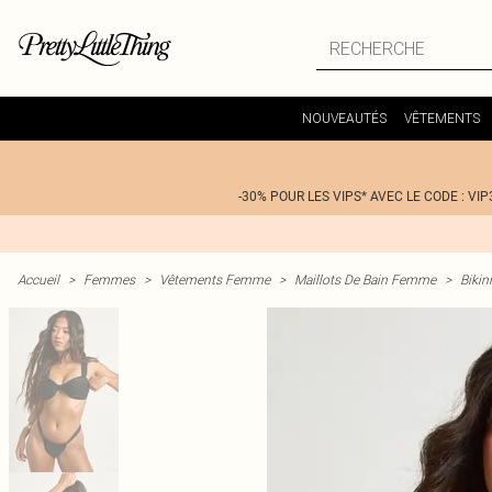
NOUVEAUTÉS
VÊTEMENTS
-30% POUR LES VIPS* AVEC LE CODE : VIP
Accueil
>
Femmes
>
Vêtements Femme
>
Maillots De Bain Femme
>
Bikin