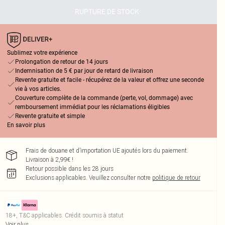
RUPTURE DE STOCK
Sublimez votre expérience
Prolongation de retour de 14 jours
Indemnisation de 5 € par jour de retard de livraison
Revente gratuite et facile - récupérez de la valeur et offrez une seconde
vie à vos articles.
Couverture complète de la commande (perte, vol, dommage) avec
remboursement immédiat pour les réclamations éligibles
Revente gratuite et simple
En savoir plus
Frais de douane et d’importation UE ajoutés lors du paiement.
Livraison à 2,99€ !
Retour possible dans les 28 jours
Exclusions applicables.
Veuillez consulter notre
politique de retour
18+, T&C applicables. Crédit soumis à statut
Voir plus