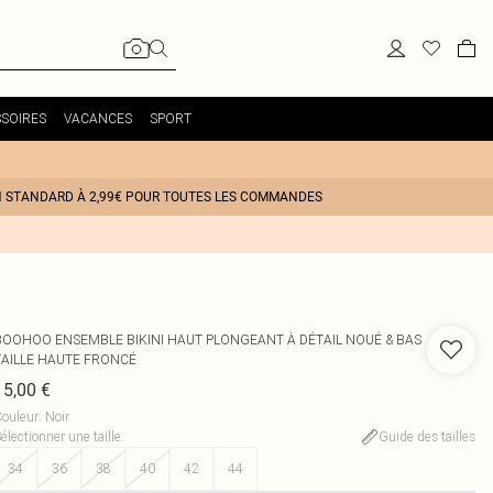
SOIRES
VACANCES
SPORT
N STANDARD À 2,99€ POUR TOUTES LES COMMANDES
BOOHOO
ENSEMBLE BIKINI HAUT PLONGEANT À DÉTAIL NOUÉ & BAS
TAILLE HAUTE FRONCÉ
15,00 €
ouleur
:
Noir
électionner une taille
:
Guide des tailles
34
36
38
40
42
44