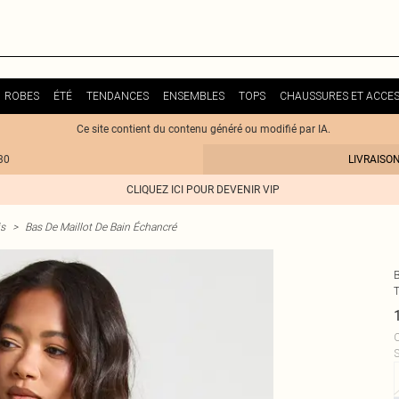
ROBES
ÉTÉ
TENDANCES
ENSEMBLES
TOPS
CHAUSSURES ET ACCES
Ce site contient du contenu généré ou modifié par IA.
30
LIVRAISO
CLIQUEZ ICI POUR DEVENIR VIP
is
>
Bas De Maillot De Bain Échancré
C
S