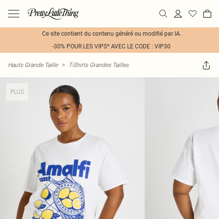
Ce site contient du contenu généré ou modifié par IA.
-30% POUR LES VIPS* AVEC LE CODE : VIP30
Hauts Grande Taille
>
T-Shirts Grandes Tailles
PLUS