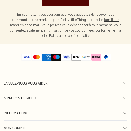
En soumettant vos coordonnées, vous acceptez de recevoir des
communications marketing de PrettyLittleThing et de notre
famille de
marques
par e-mail. Vous pouvez vous désabonner à tout moment. Vous
consentez également à l'utilisation de vos coordonnées conformément à
notre
Politique de confidentialité.
LAISSEZ-NOUS VOUS AIDER
Assistance
À PROPOS DE NOUS
Retours
À Notre Sujet
Guide Des Tailles
INFORMATIONS
PLT Réduction pour les étudiants
Livraison
Conditions Générales
Diversité
Royalty
MON COMPTE