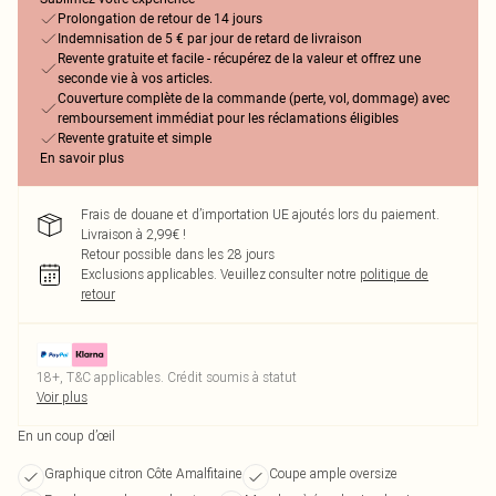
Prolongation de retour de 14 jours
Indemnisation de 5 € par jour de retard de livraison
Revente gratuite et facile - récupérez de la valeur et offrez une
seconde vie à vos articles.
Couverture complète de la commande (perte, vol, dommage) avec
remboursement immédiat pour les réclamations éligibles
Revente gratuite et simple
En savoir plus
Frais de douane et d’importation UE ajoutés lors du paiement.
Livraison à 2,99€ !
Retour possible dans les 28 jours
Exclusions applicables.
Veuillez consulter notre
politique de
retour
18+, T&C applicables. Crédit soumis à statut
Voir plus
En un coup d’œil
Graphique citron Côte Amalfitaine
Coupe ample oversize