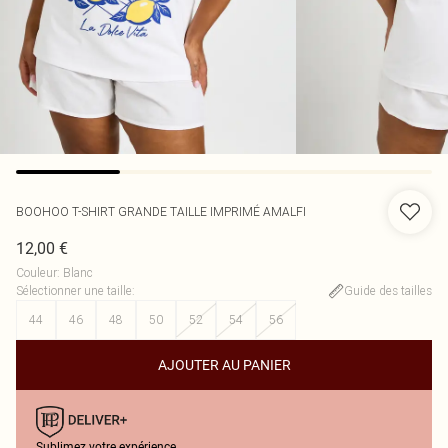
BOOHOO
T-SHIRT GRANDE TAILLE IMPRIMÉ AMALFI
12,00 €
Couleur
:
Blanc
Sélectionner une taille
:
Guide des tailles
44
46
48
50
52
54
56
AJOUTER AU PANIER
Sublimez votre expérience