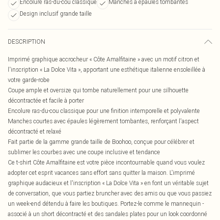
Encolure ras-du-cou classique
Manches à épaules tombantes
Design inclusif grande taille
DESCRIPTION
Imprimé graphique accrocheur « Côte Amalfitaine » avec un motif citron et
l'inscription « La Dolce Vita », apportant une esthétique italienne ensoleillée à
votre garde-robe
Coupe ample et oversize qui tombe naturellement pour une silhouette
décontractée et facile à porter
Encolure ras-du-cou classique pour une finition intemporelle et polyvalente
Manches courtes avec épaules légèrement tombantes, renforçant l'aspect
décontracté et relaxé
Fait partie de la gamme grande taille de Boohoo, conçue pour célébrer et
sublimer les courbes avec une coupe inclusive et tendance
Ce t-shirt Côte Amalfitaine est votre pièce incontournable quand vous voulez
adopter cet esprit vacances sans effort sans quitter la maison. L'imprimé
graphique audacieux et l'inscription « La Dolce Vita » en font un véritable sujet
de conversation, que vous partiez bruncher avec des amis ou que vous passiez
un week-end détendu à faire les boutiques. Portez-le comme le mannequin -
associé à un short décontracté et des sandales plates pour un look coordonné