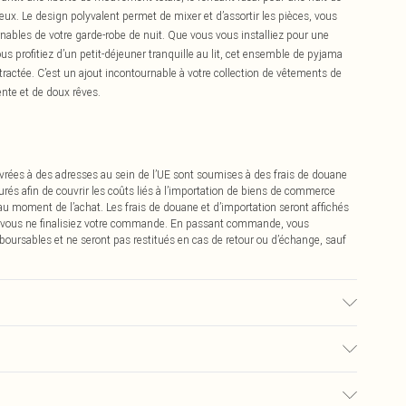
x. Le design polyvalent permet de mixer et d’assortir les pièces, vous
ournables de votre garde-robe de nuit. Que vous vous installiez pour une
ous profitiez d’un petit-déjeuner tranquille au lit, cet ensemble de pyjama
ntractée. C’est un ajout incontournable à votre collection de vêtements de
tente et de doux rêves.
vrées à des adresses au sein de l’UE sont soumises à des frais de douane
urés afin de couvrir les coûts liés à l’importation de biens de commerce
 au moment de l’achat. Les frais de douane et d’importation seront affichés
 vous ne finalisiez votre commande. En passant commande, vous
boursables et ne seront pas restitués en cas de retour ou d’échange, sauf
0