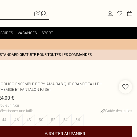
SOIRES
VACANCES
SPORT
 STANDARD GRATUITE POUR TOUTES LES COMMANDES
BOOHOO
ENSEMBLE DE PYJAMA BASIQUE GRANDE TAILLE –
CHEMISE ET PANTALON PJ SET
24,00 €
ouleur
:
Noir
électionner une taille
:
Guide des tailles
44
46
48
50
52
54
56
AJOUTER AU PANIER