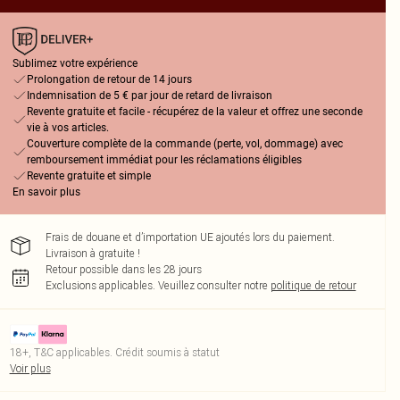
Sublimez votre expérience
Prolongation de retour de 14 jours
Indemnisation de 5 € par jour de retard de livraison
Revente gratuite et facile - récupérez de la valeur et offrez une seconde
vie à vos articles.
Couverture complète de la commande (perte, vol, dommage) avec
remboursement immédiat pour les réclamations éligibles
Revente gratuite et simple
En savoir plus
Frais de douane et d’importation UE ajoutés lors du paiement.
Livraison à gratuite !
Retour possible dans les 28 jours
Exclusions applicables.
Veuillez consulter notre
politique de retour
18+, T&C applicables. Crédit soumis à statut
Voir plus