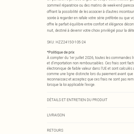
sommeil réparatrice ou des matins de week-end paresseu
offrant la possibilité de les associer à d’autres incont
soirée à regarder en rafale votre série préférée ou que v
offre le parfait équilibre entre confort et élégance déco
nuit, destiné à devenir votre choix privilégié pour la dé
SKU:
HZZ24150-105-24
*
Politique de prix
À compter du 1er juillet 2026, toutes les commandes li
et d’importation non remboursables. Ces frais sont fact
électronique de faible valeur dans l’UE et sont calculés
comme une ligne distincte lors du paiement avant que
reconnaissez et acceptez que ces frais ne sont pas rem
lorsque la loi applicable l’exige.
DÉTAILS ET ENTRETIEN DU PRODUIT
95 % POLYESTER 5 % ÉLASTANE
LIVRAISON
Livraison standard France
RETOURS
Jusqu'à 7 jours ouvrables