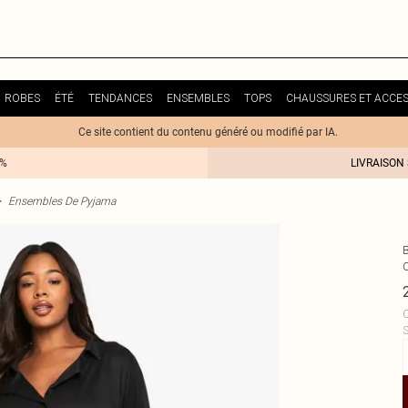
ROBES
ÉTÉ
TENDANCES
ENSEMBLES
TOPS
CHAUSSURES ET ACCES
Ce site contient du contenu généré ou modifié par IA.
0%
LIVRAISON
>
Ensembles De Pyjama
C
S