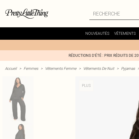
NOUVEAUTÉS
VÊTEMENTS
RÉDUCTIONS D'ÉTÉ : PRIX RÉDUITS DE 2
Accueil
>
Femmes
>
Vêtements Femme
>
Vêtements De Nuit
>
Pyjamas
PLUS