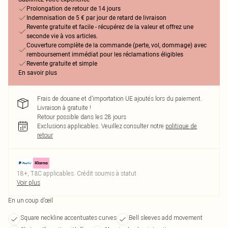
Prolongation de retour de 14 jours
Indemnisation de 5 € par jour de retard de livraison
Revente gratuite et facile - récupérez de la valeur et offrez une
seconde vie à vos articles.
Couverture complète de la commande (perte, vol, dommage) avec
remboursement immédiat pour les réclamations éligibles
Revente gratuite et simple
En savoir plus
Frais de douane et d’importation UE ajoutés lors du paiement.
Livraison à gratuite !
Retour possible dans les 28 jours
Exclusions applicables.
Veuillez consulter notre
politique de
retour
18+, T&C applicables. Crédit soumis à statut
Voir plus
En un coup d’œil
Square neckline accentuates curves
Bell sleeves add movement