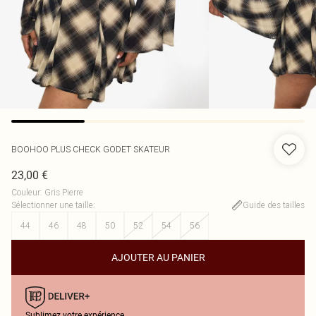
BOOHOO
PLUS CHECK GODET SKATEUR
23,00 €
Couleur
:
Gris Pierre
Sélectionner une taille
:
Guide des tailles
44
46
48
50
52
54
56
AJOUTER AU PANIER
Sublimez votre expérience