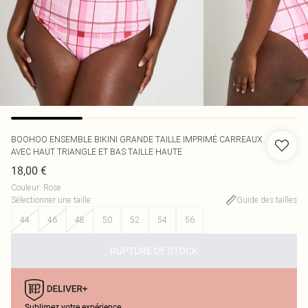
BOOHOO
ENSEMBLE BIKINI GRANDE TAILLE IMPRIMÉ CARREAUX
AVEC HAUT TRIANGLE ET BAS TAILLE HAUTE
18,00 €
Couleur
:
Rose
Sélectionner une taille
:
Guide des tailles
44
46
48
50
52
54
56
RUPTURE DE STOCK
Sublimez votre expérience