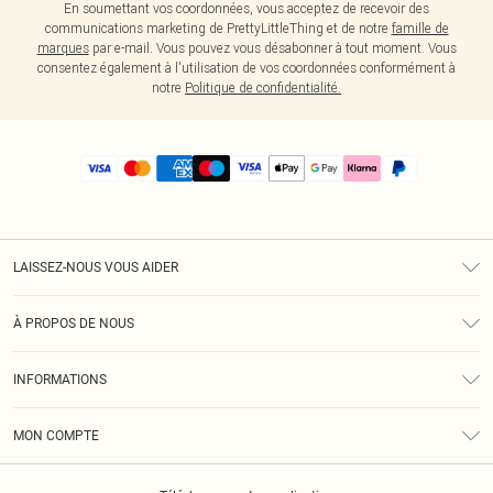
En soumettant vos coordonnées, vous acceptez de recevoir des
communications marketing de PrettyLittleThing et de notre
famille de
marques
par e-mail. Vous pouvez vous désabonner à tout moment. Vous
consentez également à l'utilisation de vos coordonnées conformément à
notre
Politique de confidentialité.
LAISSEZ-NOUS VOUS AIDER
Assistance
À PROPOS DE NOUS
Retours
À Notre Sujet
Guide Des Tailles
INFORMATIONS
PLT Réduction pour les étudiants
Livraison
Conditions Générales
Diversité
Royalty
MON COMPTE
Politique De Confidentialité
Klarna
Cookies
Informations Sur L’App PLT
Réduction étudiant - Student Beans