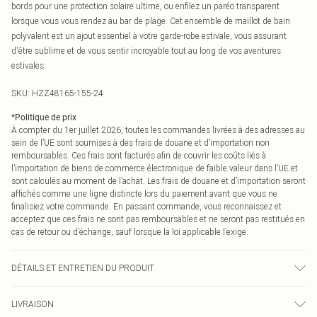
bords pour une protection solaire ultime, ou enfilez un paréo transparent
lorsque vous vous rendez au bar de plage. Cet ensemble de maillot de bain
polyvalent est un ajout essentiel à votre garde-robe estivale, vous assurant
d'être sublime et de vous sentir incroyable tout au long de vos aventures
estivales.
SKU:
HZZ48165-155-24
*
Politique de prix
À compter du 1er juillet 2026, toutes les commandes livrées à des adresses au
sein de l’UE sont soumises à des frais de douane et d’importation non
remboursables. Ces frais sont facturés afin de couvrir les coûts liés à
l’importation de biens de commerce électronique de faible valeur dans l’UE et
sont calculés au moment de l’achat. Les frais de douane et d’importation seront
affichés comme une ligne distincte lors du paiement avant que vous ne
finalisiez votre commande. En passant commande, vous reconnaissez et
acceptez que ces frais ne sont pas remboursables et ne seront pas restitués en
cas de retour ou d’échange, sauf lorsque la loi applicable l’exige.
DÉTAILS ET ENTRETIEN DU PRODUIT
Composition principale : 82% polyamide, 18% élasthanne Lavage en machine.
LIVRAISON
Le mannequin porte une taille 16.