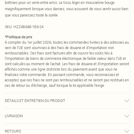
bottines pour un verre entre amis. Le tissu léger en mousseline bouge
magnifiquement lorsque vous dansez, vous assurant de vous sentir aussi bien
que vous paraissez toute la soirée.
SKU:
HZZ48648-186-24
*
Politique de prix
À compter du 1er juillet 2026, toutes les commandes livrées à des adresses au
sein de l’UE sont soumises à des frais de douane et d’importation non
remboursables. Ces frais sont facturés afin de couvrir les coûts liés à
l’importation de biens de commerce électronique de faible valeur dans l’UE et
sont calculés au moment de l’achat. Les frais de douane et d’importation seront
affichés comme une ligne distincte lors du paiement avant que vous ne
finalisiez votre commande. En passant commande, vous reconnaissez et
acceptez que ces frais ne sont pas remboursables et ne seront pas restitués en
cas de retour ou d’échange, sauf lorsque la loi applicable l’exige.
DÉTAILS ET ENTRETIEN DU PRODUIT
Main and Lining: 100% Polyester Machine wash. Model wears size 16.
LIVRAISON
Livraison standard France
0
RETOURS