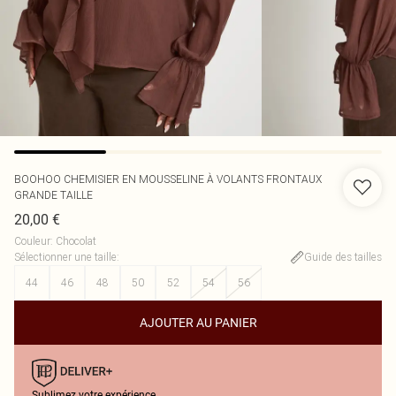
BOOHOO
CHEMISIER EN MOUSSELINE À VOLANTS FRONTAUX
GRANDE TAILLE
20,00 €
Couleur
:
Chocolat
Sélectionner une taille
:
Guide des tailles
44
46
48
50
52
54
56
AJOUTER AU PANIER
Sublimez votre expérience