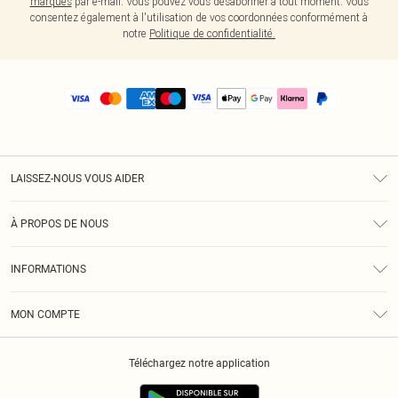
marques
par e-mail. Vous pouvez vous désabonner à tout moment. Vous
consentez également à l'utilisation de vos coordonnées conformément à
notre
Politique de confidentialité.
LAISSEZ-NOUS VOUS AIDER
Assistance
À PROPOS DE NOUS
Retours
À Notre Sujet
Guide Des Tailles
INFORMATIONS
PLT Réduction pour les étudiants
Livraison
Conditions Générales
Diversité
Royalty
MON COMPTE
Politique De Confidentialité
Klarna
Cookies
Informations Sur L’App PLT
Réduction étudiant - Student Beans
Téléchargez notre application
Historique