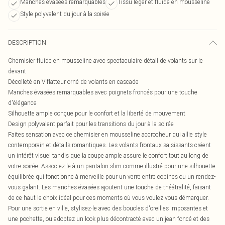
Manches évasées remarquables
Tissu léger et fluide en mousseline
Style polyvalent du jour à la soirée
DESCRIPTION
Chemisier fluide en mousseline avec spectaculaire détail de volants sur le
devant
Décolleté en V flatteur orné de volants en cascade
Manches évasées remarquables avec poignets froncés pour une touche
d'élégance
Silhouette ample conçue pour le confort et la liberté de mouvement
Design polyvalent parfait pour les transitions du jour à la soirée
Faites sensation avec ce chemisier en mousseline accrocheur qui allie style
contemporain et détails romantiques. Les volants frontaux saisissants créent
un intérêt visuel tandis que la coupe ample assure le confort tout au long de
votre soirée. Associez-le à un pantalon slim comme illustré pour une silhouette
équilibrée qui fonctionne à merveille pour un verre entre copines ou un rendez-
vous galant. Les manches évasées ajoutent une touche de théâtralité, faisant
de ce haut le choix idéal pour ces moments où vous voulez vous démarquer.
Pour une sortie en ville, stylisez-le avec des boucles d'oreilles imposantes et
une pochette, ou adoptez un look plus décontracté avec un jean foncé et des