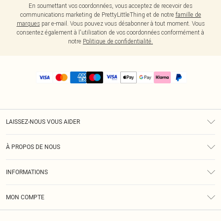
En soumettant vos coordonnées, vous acceptez de recevoir des
communications marketing de PrettyLittleThing et de notre
famille de
marques
par e-mail. Vous pouvez vous désabonner à tout moment. Vous
consentez également à l'utilisation de vos coordonnées conformément à
notre
Politique de confidentialité.
LAISSEZ-NOUS VOUS AIDER
Assistance
À PROPOS DE NOUS
Retours
À Notre Sujet
Guide Des Tailles
INFORMATIONS
PLT Réduction pour les étudiants
Livraison
Conditions Générales
Diversité
Royalty
MON COMPTE
Politique De Confidentialité
Klarna
Cookies
Informations Sur L’App PLT
Réduction étudiant - Student Beans