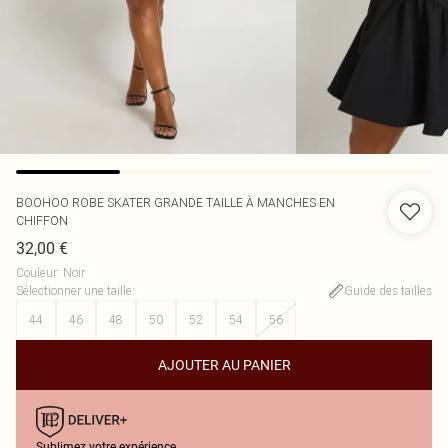
BOOHOO
ROBE SKATER GRANDE TAILLE À MANCHES EN
CHIFFON
32,00 €
Couleur
:
Noir
Sélectionner une taille
:
Guide des tailles
44
46
48
50
52
54
56
AJOUTER AU PANIER
Sublimez votre expérience