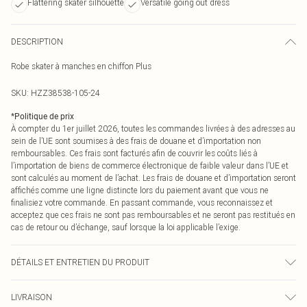
Flattering skater silhouette
Versatile going out dress
DESCRIPTION
Robe skater à manches en chiffon Plus
SKU:
HZZ38538-105-24
*
Politique de prix
À compter du 1er juillet 2026, toutes les commandes livrées à des adresses au
sein de l’UE sont soumises à des frais de douane et d’importation non
remboursables. Ces frais sont facturés afin de couvrir les coûts liés à
l’importation de biens de commerce électronique de faible valeur dans l’UE et
sont calculés au moment de l’achat. Les frais de douane et d’importation seront
affichés comme une ligne distincte lors du paiement avant que vous ne
finalisiez votre commande. En passant commande, vous reconnaissez et
acceptez que ces frais ne sont pas remboursables et ne seront pas restitués en
cas de retour ou d’échange, sauf lorsque la loi applicable l’exige.
DÉTAILS ET ENTRETIEN DU PRODUIT
Body: 100% Polyester Machine wash. Model wears size 16.
LIVRAISON