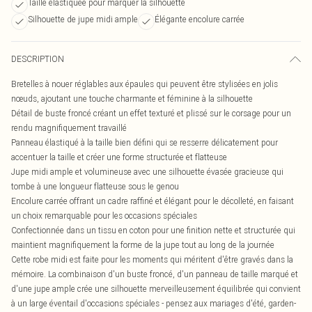
Taille élastiquée pour marquer la silhouette
Silhouette de jupe midi ample
Élégante encolure carrée
DESCRIPTION
Bretelles à nouer réglables aux épaules qui peuvent être stylisées en jolis
nœuds, ajoutant une touche charmante et féminine à la silhouette
Détail de buste froncé créant un effet texturé et plissé sur le corsage pour un
rendu magnifiquement travaillé
Panneau élastiqué à la taille bien défini qui se resserre délicatement pour
accentuer la taille et créer une forme structurée et flatteuse
Jupe midi ample et volumineuse avec une silhouette évasée gracieuse qui
tombe à une longueur flatteuse sous le genou
Encolure carrée offrant un cadre raffiné et élégant pour le décolleté, en faisant
un choix remarquable pour les occasions spéciales
Confectionnée dans un tissu en coton pour une finition nette et structurée qui
maintient magnifiquement la forme de la jupe tout au long de la journée
Cette robe midi est faite pour les moments qui méritent d'être gravés dans la
mémoire. La combinaison d'un buste froncé, d'un panneau de taille marqué et
d'une jupe ample crée une silhouette merveilleusement équilibrée qui convient
à un large éventail d'occasions spéciales - pensez aux mariages d'été, garden-