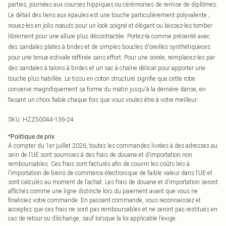
parties, journées aux courses hippiques ou cérémonies de remise de diplômes.
Le détail des liens aux épaules est une touche particulièrement polyvalente ;
nouez-les en jolis nœuds pour un look soigné et élégant ou laissez-les tomber
librement pour une allure plus décontractée. Portez-la comme présenté avec
des sandales plates à brides et de simples boucles d'oreilles synthétiqueces
pour une tenue estivale raffinée sans effort. Pour une soirée, remplacez-les par
des sandales à talons à brides et un sac à chaîne délicat pour apporter une
touche plus habillée. Le tissu en coton structuré signifie que cette robe
conserve magnifiquement sa forme du matin jusqu'à la dernière danse, en
faisant un choix fiable chaque fois que vous voulez être à votre meilleur.
SKU:
HZZ50044-136-24
*
Politique de prix
À compter du 1er juillet 2026, toutes les commandes livrées à des adresses au
sein de l’UE sont soumises à des frais de douane et d’importation non
remboursables. Ces frais sont facturés afin de couvrir les coûts liés à
l’importation de biens de commerce électronique de faible valeur dans l’UE et
sont calculés au moment de l’achat. Les frais de douane et d’importation seront
affichés comme une ligne distincte lors du paiement avant que vous ne
finalisiez votre commande. En passant commande, vous reconnaissez et
acceptez que ces frais ne sont pas remboursables et ne seront pas restitués en
cas de retour ou d’échange, sauf lorsque la loi applicable l’exige.