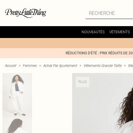
NOUVEAUTÉS
VÊTEMENTS
RÉDUCTIONS D'ÉTÉ : PRIX RÉDUITS DE 2
Accueil
>
Femmes
>
Achat Par Ajustement
>
Vêtements Grande Taille
>
Man
PLUS