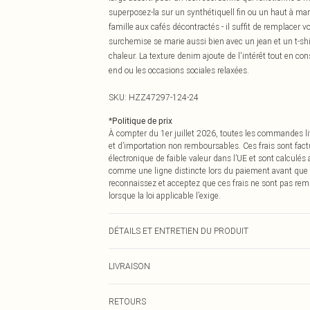
superposez-la sur un synthétiquell fin ou un haut à ma
famille aux cafés décontractés - il suffit de remplacer v
surchemise se marie aussi bien avec un jean et un t-sh
chaleur. La texture denim ajoute de l'intérêt tout en c
end ou les occasions sociales relaxées.
SKU:
HZZ47297-124-24
*
Politique de prix
À compter du 1er juillet 2026, toutes les commandes li
et d’importation non remboursables. Ces frais sont fact
électronique de faible valeur dans l’UE et sont calculés
comme une ligne distincte lors du paiement avant que
reconnaissez et acceptez que ces frais ne sont pas rem
lorsque la loi applicable l’exige.
DÉTAILS ET ENTRETIEN DU PRODUIT
Principale : 98 % Coton, 2 % Élasthanne Le mannequin p
LIVRAISON
Livraison standard France
RETOURS
Jusqu'à 7 jours ouvrables