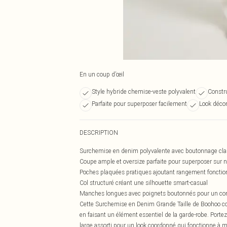
En un coup d’œil
Style hybride chemise-veste polyvalent
Constr
Parfaite pour superposer facilement
Look décon
DESCRIPTION
Surchemise en denim polyvalente avec boutonnage clas
Coupe ample et oversize parfaite pour superposer sur n
Poches plaquées pratiques ajoutant rangement fonctionn
Col structuré créant une silhouette smart-casual
Manches longues avec poignets boutonnés pour un con
Cette Surchemise en Denim Grande Taille de Boohoo com
en faisant un élément essentiel de la garde-robe. Port
large assorti pour un look coordonné qui fonctionne à me