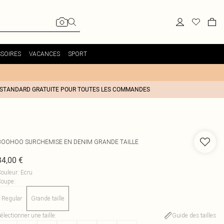
SOIRES
VACANCES
SPORT
 STANDARD GRATUITE POUR TOUTES LES COMMANDES
BOOHOO
SURCHEMISE EN DENIM GRANDE TAILLE
34,00 €
ouleur
:
Ecru
Coupe
:
Regular
Grande taille
électionner une taille
:
Guide des tailles