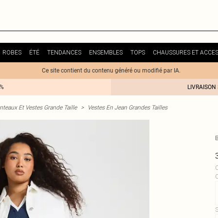
ROBES
ÉTÉ
TENDANCES
ENSEMBLES
TOPS
CHAUSSURES ET ACCES
Ce site contient du contenu généré ou modifié par IA.
0%
LIVRAISON
teaux Et Vestes Grande Taille
>
Vestes En Jean Grandes Tailles
C
S