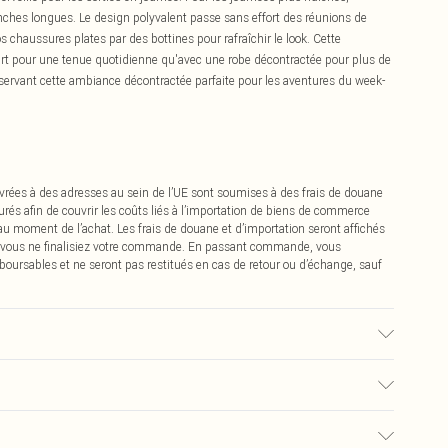
nches longues. Le design polyvalent passe sans effort des réunions de
os chaussures plates par des bottines pour rafraîchir le look. Cette
irt pour une tenue quotidienne qu'avec une robe décontractée pour plus de
onservant cette ambiance décontractée parfaite pour les aventures du week-
vrées à des adresses au sein de l’UE sont soumises à des frais de douane
urés afin de couvrir les coûts liés à l’importation de biens de commerce
 au moment de l’achat. Les frais de douane et d’importation seront affichés
 vous ne finalisiez votre commande. En passant commande, vous
boursables et ne seront pas restitués en cas de retour ou d’échange, sauf
orte une taille 16.
0