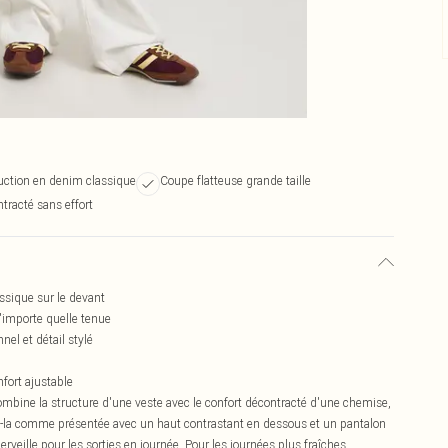
uction en denim classique
Coupe flatteuse grande taille
tracté sans effort
sique sur le devant
'importe quelle tenue
el et détail stylé
fort ajustable
bine la structure d'une veste avec le confort décontracté d'une chemise,
ez-la comme présentée avec un haut contrastant en dessous et un pantalon
rveille pour les sorties en journée. Pour les journées plus fraîches,