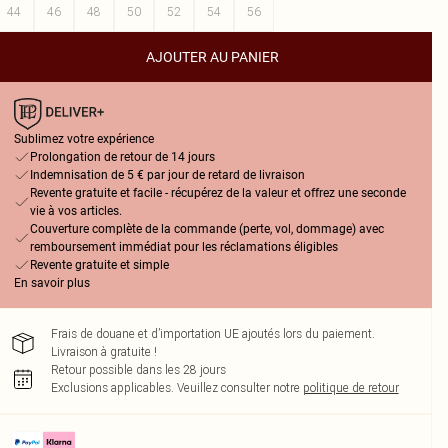
44
46
48
50
52
54
56
AJOUTER AU PANIER
Sublimez votre expérience
Prolongation de retour de 14 jours
Indemnisation de 5 € par jour de retard de livraison
Revente gratuite et facile - récupérez de la valeur et offrez une seconde
vie à vos articles.
Couverture complète de la commande (perte, vol, dommage) avec
remboursement immédiat pour les réclamations éligibles
Revente gratuite et simple
En savoir plus
Frais de douane et d’importation UE ajoutés lors du paiement.
Livraison à gratuite !
Retour possible dans les 28 jours
Exclusions applicables.
Veuillez consulter notre
politique de retour