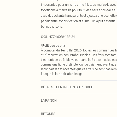
imposantes pour un verre entre filles, ou mariez-la avec
fonctionne à merveille pour tout, des bars à cocktails 
avec des collants transparents et ajoutez une pochette c
parfait entre sophistication et allure - un ajout essentie
bonnes raisons.
SKU:
HZZ46038-133-24
*
Politique de prix
À compter du 1er juillet 2026, toutes les commandes li
et d’importation non remboursables. Ces frais sont fact
électronique de faible valeur dans l’UE et sont calculés
comme une ligne distincte lors du paiement avant que
reconnaissez et acceptez que ces frais ne sont pas rem
lorsque la loi applicable l’exige.
DÉTAILS ET ENTRETIEN DU PRODUIT
Matière principale : 95% Polyester, 5% Élasthanne Lava
LIVRAISON
Livraison standard France
RETOURS
Jusqu'à 7 jours ouvrables