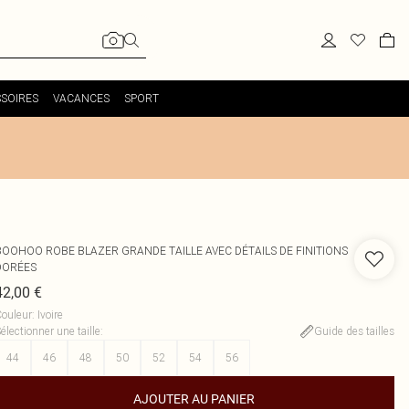
SOIRES
VACANCES
SPORT
BOOHOO
ROBE BLAZER GRANDE TAILLE AVEC DÉTAILS DE FINITIONS
DORÉES
42,00 €
ouleur
:
Ivoire
électionner une taille
:
Guide des tailles
44
46
48
50
52
54
56
AJOUTER AU PANIER