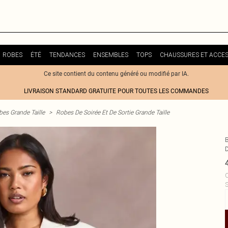
ROBES
ÉTÉ
TENDANCES
ENSEMBLES
TOPS
CHAUSSURES ET ACCES
Ce site contient du contenu généré ou modifié par IA.
LIVRAISON STANDARD GRATUITE POUR TOUTES LES COMMANDES
es Grande Taille
>
Robes De Soirée Et De Sortie Grande Taille
C
S