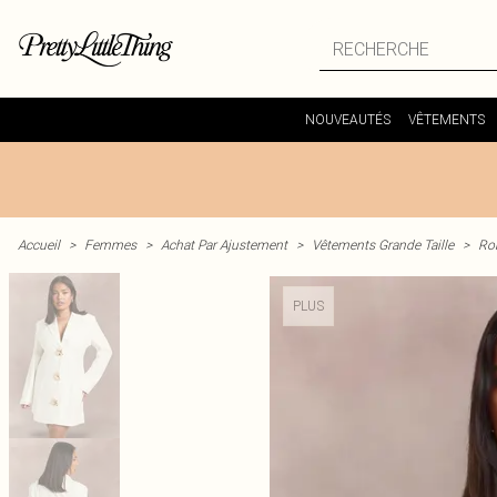
NOUVEAUTÉS
VÊTEMENTS
Accueil
>
Femmes
>
Achat Par Ajustement
>
Vêtements Grande Taille
>
Rob
PLUS