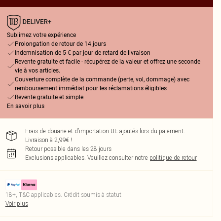
Sublimez votre expérience
Prolongation de retour de 14 jours
Indemnisation de 5 € par jour de retard de livraison
Revente gratuite et facile - récupérez de la valeur et offrez une seconde
vie à vos articles.
Couverture complète de la commande (perte, vol, dommage) avec
remboursement immédiat pour les réclamations éligibles
Revente gratuite et simple
En savoir plus
Frais de douane et d’importation UE ajoutés lors du paiement.
Livraison à 2,99€ !
Retour possible dans les 28 jours
Exclusions applicables.
Veuillez consulter notre
politique de retour
18+, T&C applicables. Crédit soumis à statut
Voir plus