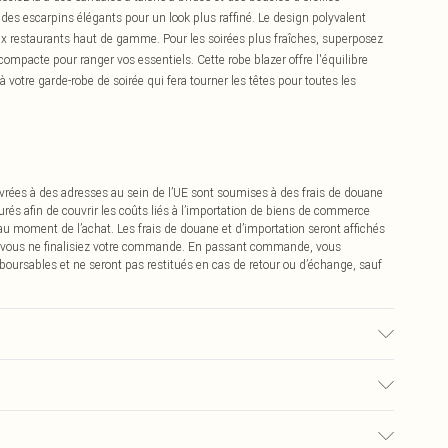
 des escarpins élégants pour un look plus raffiné. Le design polyvalent
aux restaurants haut de gamme. Pour les soirées plus fraîches, superposez
ompacte pour ranger vos essentiels. Cette robe blazer offre l'équilibre
l à votre garde-robe de soirée qui fera tourner les têtes pour toutes les
vrées à des adresses au sein de l’UE sont soumises à des frais de douane
urés afin de couvrir les coûts liés à l’importation de biens de commerce
 au moment de l’achat. Les frais de douane et d’importation seront affichés
 vous ne finalisiez votre commande. En passant commande, vous
boursables et ne seront pas restitués en cas de retour ou d’échange, sauf
ge en machine. Le mannequin porte une taille 16.
€2.99