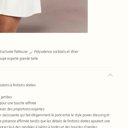
tructurée flatteuse
Polyvalence cocktails et dîner
upe experte grande taille
outons à finitions dorées
s jambes
pour une touche raffinée
avec des proportions expertes
r saisissante qui fait élégamment le pont entre le style power dressing et
e présence affirmée tandis que les détails de finitions dorées ajoutent une
ciez-la à des sandales à talons à brides et des boucles d'oreilles