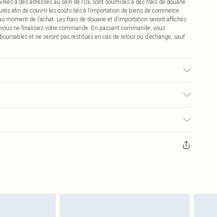
vrées à des adresses au sein de l’UE sont soumises à des frais de douane
urés afin de couvrir les coûts liés à l’importation de biens de commerce
 au moment de l’achat. Les frais de douane et d’importation seront affichés
 vous ne finalisiez votre commande. En passant commande, vous
boursables et ne seront pas restitués en cas de retour ou d’échange, sauf
 Size 16.
€2.99
pter de la réception pour nous retourner un article.
€9.99
masques tendance, les cosmétiques, les bijoux pour piercings, les jouets
'opercule d'hygiène est endommagé ou endommagé.
€2.99
 non lavés et porter leurs étiquettes d'origine. Les chaussures doivent
a maison, y compris le linge de lit, les matelas, les surmatelas et les
d'origine non ouvert. Ceci n'affecte pas vos droits statutaires.
 de retour.