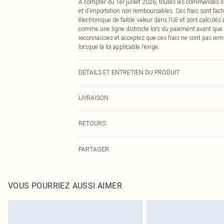
À compter du 1er juillet 2026, toutes les commandes li
et d’importation non remboursables. Ces frais sont fact
électronique de faible valeur dans l’UE et sont calculés
comme une ligne distincte lors du paiement avant que
reconnaissez et acceptez que ces frais ne sont pas rem
lorsque la loi applicable l’exige.
DÉTAILS ET ENTRETIEN DU PRODUIT
100% POLYESTER. Machine Washable. Model Wears UK
LIVRAISON
Livraison standard France
RETOURS
Jusqu'à 7 jours ouvrables
Un problème survient ? Vous disposez de 21 jours à com
Livraison express France
PARTAGER
Veuillez noter que nous ne pouvons pas rembourser les 
Jusqu'à 2-3 jours ouvrables
pour adultes, les maillots de bain ou la lingerie si l
Livraison en Point Relais
Les chaussures et/ou vêtements doivent être non portés,
Jusqu'à 7 jours ouvrables
également être essayées en intérieur. Les articles pour l
VOUS POURRIEZ AUSSI AIMER
oreillers, doivent être inutilisés et dans leur emballage 
Cliquez
ici
pour consulter l'intégralité de notre politique