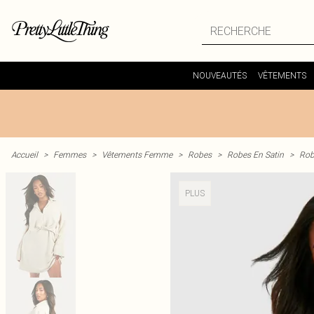
NOUVEAUTÉS
VÊTEMENTS
Accueil
>
Femmes
>
Vêtements Femme
>
Robes
>
Robes En Satin
>
Rob
PLUS