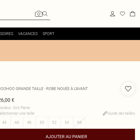
SOIRES
VACANCES
SPORT
BOOHOO
GRANDE TAILLE - ROBE NOUÉE À L'AVANT
26,00 €
ouleur
:
Gris Pierre
électionner une taille
:
Guide des tailles
44
46
48
50
52
54
56
AJOUTER AU PANIER