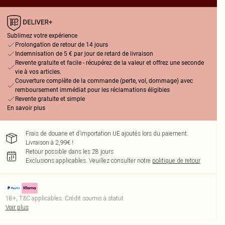
Sublimez votre expérience
Prolongation de retour de 14 jours
Indemnisation de 5 € par jour de retard de livraison
Revente gratuite et facile - récupérez de la valeur et offrez une seconde
vie à vos articles.
Couverture complète de la commande (perte, vol, dommage) avec
remboursement immédiat pour les réclamations éligibles
Revente gratuite et simple
En savoir plus
Frais de douane et d’importation UE ajoutés lors du paiement.
Livraison à 2,99€ !
Retour possible dans les 28 jours
Exclusions applicables.
Veuillez consulter notre
politique de retour
18+, T&C applicables. Crédit soumis à statut
Voir plus