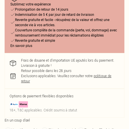
Sublimez votre expérience
Prolongation de retour de 14 jours
Indemnisation de 5 € par jour de retard de livraison
Revente gratuite et facile - récupérez de la valeur et offrez une
seconde vie à vos articles.
Couverture complète de la commande (perte, vol, dommage) avec
remboursement immédiat pour les réclamations éligibles
Revente gratuite et simple
En savoir plus
Frais de douane et d’importation UE ajoutés lors du paiement.
Livraison à gratuite !
Retour possible dans les 28 jours
Exclusions applicables.
Veuillez consulter notre
politique de
retour
Options de paiement flexibles disponibles
18+, T&C applicables. Crédit soumis à statut
En un coup d’œil