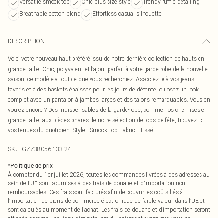
Versatile smock top
Chic plus size style
Trendy ruffle detailing
Breathable cotton blend
Effortless casual silhouette
DESCRIPTION
Voici votre nouveau haut préféré issu de notre dernière collection de hauts en
grande taille. Chic, polyvalent et l’ajout parfait à votre garde-robe de la nouvelle
saison, ce modèle a tout ce que vous recherchiez. Associez-le à vos jeans
favoris et à des baskets épaisses pour les jours de détente, ou osez un look
complet avec un pantalon à jambes larges et des talons remarquables. Vous en
voulez encore ? Des indispensables de la garde-robe, comme nos chemises en
grande taille, aux pièces phares de notre sélection de tops de fête, trouvez ici
vos tenues du quotidien. Style : Smock Top Fabric : Tissé
SKU:
GZZ38056-133-24
*
Politique de prix
À compter du 1er juillet 2026, toutes les commandes livrées à des adresses au
sein de l’UE sont soumises à des frais de douane et d’importation non
remboursables. Ces frais sont facturés afin de couvrir les coûts liés à
l’importation de biens de commerce électronique de faible valeur dans l’UE et
sont calculés au moment de l’achat. Les frais de douane et d’importation seront