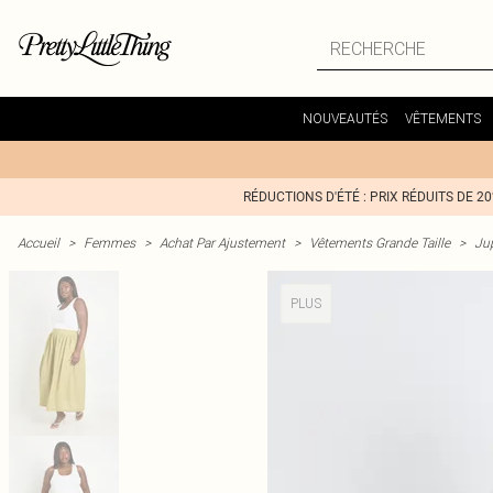
NOUVEAUTÉS
VÊTEMENTS
RÉDUCTIONS D'ÉTÉ : PRIX RÉDUITS DE 2
Accueil
>
Femmes
>
Achat Par Ajustement
>
Vêtements Grande Taille
>
Jup
PLUS