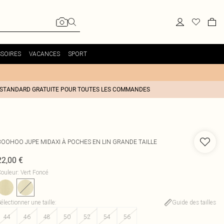
SOIRES
VACANCES
SPORT
 STANDARD GRATUITE POUR TOUTES LES COMMANDES
BOOHOO
JUPE MIDAXI À POCHES EN LIN GRANDE TAILLE
22,00 €
ouleur
:
Vert Foncé
électionner une taille
:
Guide des tailles
44
46
48
50
52
54
56