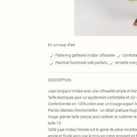
En un coup d’œil
Flattering gathered midaxi silhouette
Comforta
Practical functional side pockets
Versatile ever
DESCRIPTION
Jupe longueur midaxi avec une silhouette ample et fro
Taille élastiquée pour un ajustement confortable et sûr q
Confectionnée en 100% coton avec un tissage aspect lin, 
Poches latérales fonctionnelles - un détail pratique tou
Coupe grande taille conçue pour célébrer et sublimer l
taille 16
Cette jupe midaxi froncée est le genre de pièce inconto
ample et fluide ainsi que le tissu en coton respirant e