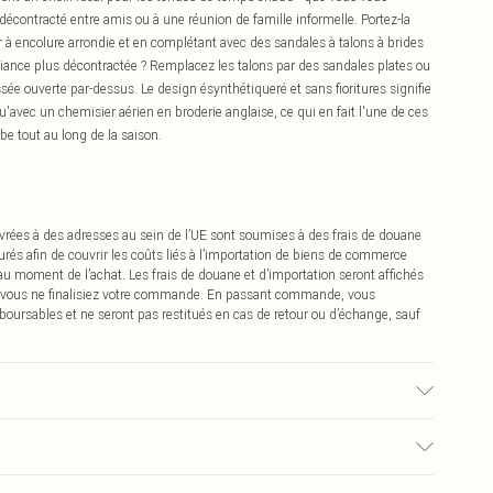
écontracté entre amis ou à une réunion de famille informelle. Portez-la
 encolure arrondie et en complétant avec des sandales à talons à brides
iance plus décontractée ? Remplacez les talons par des sandales plates ou
sée ouverte par-dessus. Le design ésynthétiqueré et sans fioritures signifie
u'avec un chemisier aérien en broderie anglaise, ce qui en fait l'une de ces
be tout au long de la saison.
vrées à des adresses au sein de l’UE sont soumises à des frais de douane
urés afin de couvrir les coûts liés à l’importation de biens de commerce
 au moment de l’achat. Les frais de douane et d’importation seront affichés
 vous ne finalisiez votre commande. En passant commande, vous
boursables et ne seront pas restitués en cas de retour ou d’échange, sauf
. Le mannequin porte une taille 16.
0