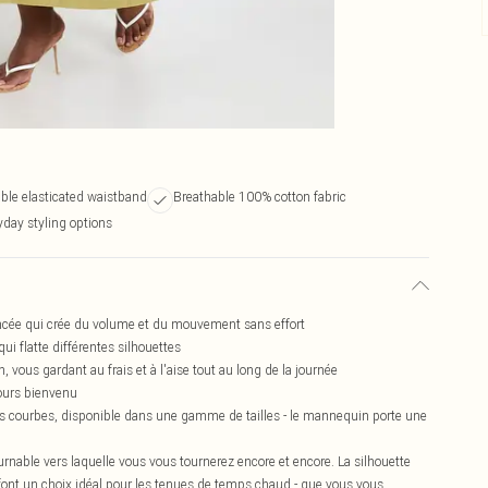
ble elasticated waistband
Breathable 100% cotton fabric
yday styling options
ncée qui crée du volume et du mouvement sans effort
ui flatte différentes silhouettes
vous gardant au frais et à l'aise tout au long de la journée
jours bienvenu
es courbes, disponible dans une gamme de tailles - le mannequin porte une
urnable vers laquelle vous vous tournerez encore et encore. La silhouette
n font un choix idéal pour les tenues de temps chaud - que vous vous