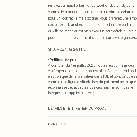
rendiez au marché fermier du week-end, à un déjeuner d
comme le mannequin, en rentrant un simple débardeur à
pour un look facile mais soigné. Vous préférez une amb
des baskets blanches et ajoutez une chemise en lin lais
qu'elle se marie aussi bien avec un haut côtelé ajusté q
pièces qui mérite vraiment sa place dans votre garde-ro
SKU:
HZZ44682-511-24
*
Politique de prix
À compter du 1er juillet 2026, toutes les commandes li
et d’importation non remboursables. Ces frais sont fact
électronique de faible valeur dans l’UE et sont calculés
comme une ligne distincte lors du paiement avant que
reconnaissez et acceptez que ces frais ne sont pas rem
lorsque la loi applicable l’exige.
DÉTAILS ET ENTRETIEN DU PRODUIT
Composition principale : 100% Coton Lavage en machine
LIVRAISON
Livraison standard France