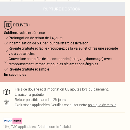
RUPTURE DE STOCK
Sublimez votre expérience
Prolongation de retour de 14 jours
Indemnisation de 5 € par jour de retard de livraison
Revente gratuite et facile - récupérez de la valeur et offrez une seconde
vie à vos articles.
Couverture complète de la commande (perte, vol, dommage) avec
remboursement immédiat pour les réclamations éligibles
Revente gratuite et simple
En savoir plus
Frais de douane et d’importation UE ajoutés lors du paiement.
Livraison à gratuite !
Retour possible dans les 28 jours
Exclusions applicables.
Veuillez consulter notre
politique de retour
18+, T&C applicables. Crédit soumis à statut