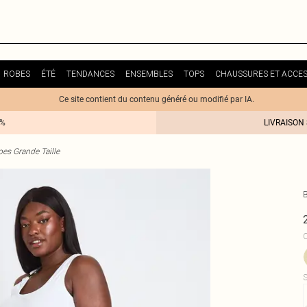
ROBES
ÉTÉ
TENDANCES
ENSEMBLES
TOPS
CHAUSSURES ET ACCES
Ce site contient du contenu généré ou modifié par IA.
0%
LIVRAISON
es Grande Taille
C
S