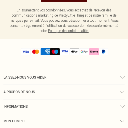
En soumettant vos coordonnées, vous acceptez de recevoir des
communications marketing de PrettyLittleThing et de notre
famille de
marques
par e-mail. Vous pouvez vous désabonner à tout moment. Vous
consentez également à l'utilisation de vos coordonnées conformément à
notre
Politique de confidentialité.
LAISSEZ-NOUS VOUS AIDER
Assistance
À PROPOS DE NOUS
Retours
À Notre Sujet
Guide Des Tailles
INFORMATIONS
PLT Réduction pour les étudiants
Livraison
Conditions Générales
Diversité
Royalty
MON COMPTE
Politique De Confidentialité
Klarna