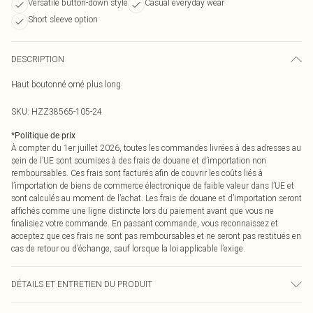
Versatile button-down style
Casual everyday wear
Short sleeve option
DESCRIPTION
Haut boutonné orné plus long
SKU:
HZZ38565-105-24
*
Politique de prix
À compter du 1er juillet 2026, toutes les commandes livrées à des adresses au
sein de l’UE sont soumises à des frais de douane et d’importation non
remboursables. Ces frais sont facturés afin de couvrir les coûts liés à
l’importation de biens de commerce électronique de faible valeur dans l’UE et
sont calculés au moment de l’achat. Les frais de douane et d’importation seront
affichés comme une ligne distincte lors du paiement avant que vous ne
finalisiez votre commande. En passant commande, vous reconnaissez et
acceptez que ces frais ne sont pas remboursables et ne seront pas restitués en
cas de retour ou d’échange, sauf lorsque la loi applicable l’exige.
DÉTAILS ET ENTRETIEN DU PRODUIT
Main: 60% Cotton, 40% Polyester Machine wash. Model wears size 16.