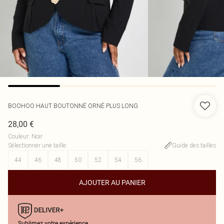
BOOHOO
HAUT BOUTONNÉ ORNÉ PLUS LONG
28,00 €
Couleur
:
Noir
Sélectionner une taille
:
Guide des tailles
44
46
48
50
52
54
56
AJOUTER AU PANIER
Sublimez votre expérience