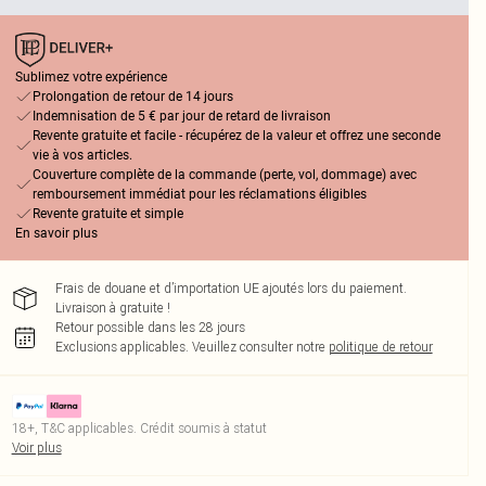
Sublimez votre expérience
Prolongation de retour de 14 jours
Indemnisation de 5 € par jour de retard de livraison
Revente gratuite et facile - récupérez de la valeur et offrez une seconde
vie à vos articles.
Couverture complète de la commande (perte, vol, dommage) avec
remboursement immédiat pour les réclamations éligibles
Revente gratuite et simple
En savoir plus
Frais de douane et d’importation UE ajoutés lors du paiement.
Livraison à gratuite !
Retour possible dans les 28 jours
Exclusions applicables.
Veuillez consulter notre
politique de retour
18+, T&C applicables. Crédit soumis à statut
Voir plus