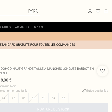
SOIRES
VACANCES
SPORT
 STANDARD GRATUITE POUR TOUTES LES COMMANDES
BOOHOO
HAUT GRANDE TAILLE À MANCHES LONGUES BARDOT EN
MESH
18,00 €
ouleur
:
Noir
électionner une taille
:
Guide des tailles
44
46
48
50
52
54
56
RUPTURE DE STOCK