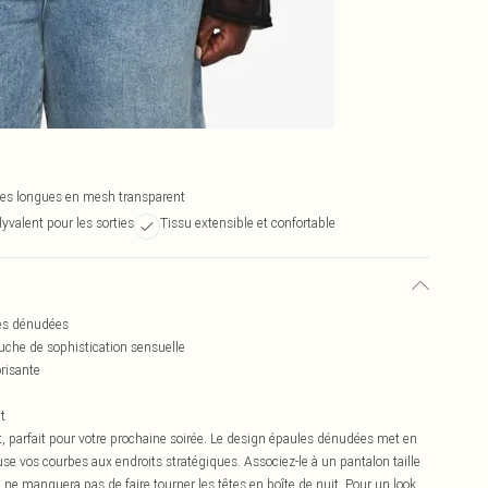
s longues en mesh transparent
lyvalent pour les sorties
Tissu extensible et confortable
les dénudées
che de sophistication sensuelle
orisante
t
, parfait pour votre prochaine soirée. Le design épaules dénudées met en
use vos courbes aux endroits stratégiques. Associez-le à un pantalon taille
 ne manquera pas de faire tourner les têtes en boîte de nuit. Pour un look