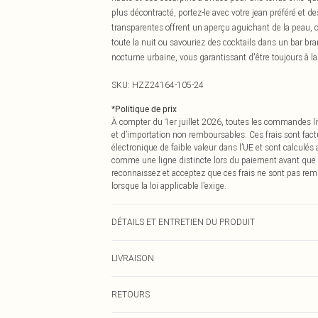
plus décontracté, portez-le avec votre jean préféré et d
transparentes offrent un aperçu aguichant de la peau, c
toute la nuit ou savouriez des cocktails dans un bar bra
nocturne urbaine, vous garantissant d'être toujours à l
SKU:
HZZ24164-105-24
*
Politique de prix
À compter du 1er juillet 2026, toutes les commandes li
et d’importation non remboursables. Ces frais sont fact
électronique de faible valeur dans l’UE et sont calculés
comme une ligne distincte lors du paiement avant que
reconnaissez et acceptez que ces frais ne sont pas rem
lorsque la loi applicable l’exige.
DÉTAILS ET ENTRETIEN DU PRODUIT
95% Polyester 5% Élasthanne
LIVRAISON
Livraison standard France
RETOURS
Jusqu'à 7 jours ouvrables