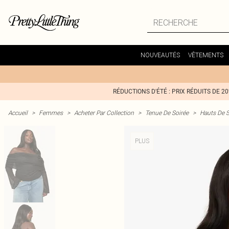
NOUVEAUTÉS
VÊTEMENTS
RÉDUCTIONS D'ÉTÉ : PRIX RÉDUITS DE 2
Accueil
>
Femmes
>
Acheter Par Collection
>
Tenue De Soirée
>
Hauts De S
PLUS