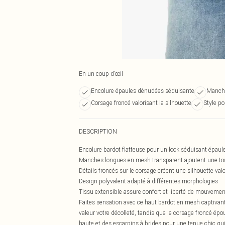
En un coup d’œil
Encolure épaules dénudées séduisante
Manche
Corsage froncé valorisant la silhouette
Style po
DESCRIPTION
Encolure bardot flatteuse pour un look séduisant épau
Manches longues en mesh transparent ajoutent une tou
Détails froncés sur le corsage créent une silhouette val
Design polyvalent adapté à différentes morphologies
Tissu extensible assure confort et liberté de mouvemen
Faites sensation avec ce haut bardot en mesh captivant
valeur votre décolleté, tandis que le corsage froncé épo
haute et des escarpins à brides pour une tenue chic qui