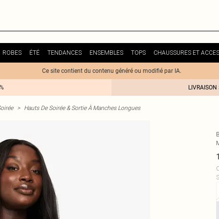
ROBES
ÉTÉ
TENDANCES
ENSEMBLES
TOPS
CHAUSSURES ET ACCES
Ce site contient du contenu généré ou modifié par IA.
0%
LIVRAISON
oirée
>
Hauts De Soirée & Sortie À Manches Longues
C
S