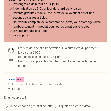
Prolongation de retour de 14 jours
Indemnisation de 5 € par jour de retard de livraison
Revente gratuite et facile - récupérez de la valeur et offrez une
seconde vie à vos articles.
Couverture complète de la commande (perte, vol, dommage) avec
remboursement immédiat pour les réclamations éligibles
Revente gratuite et simple
En savoir plus
Frais de douane et d’importation UE ajoutés lors du paiement.
Livraison à 2,99€ !
Retour possible dans les 28 jours
Exclusions applicables.
Veuillez consulter notre
politique de
retour
18+, T&C applicables. Crédit soumis à statut
Voir plus
En un coup d’œil
Curve-enhancing mini silhouette
Adjustable front tie detail