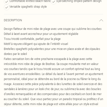
Comfortable knitted beach fabric
Eye-catching striped pattern design
Versatile spaghetti strap style
DESCRIPTION
Design flatteur de mini robe de plage avec une coupe qui sublime les courbes
Détail à lacet avant accrocheur pour un ajustement réglable
Tissu tricoté confortable, parfait pour la plage
Motif à rayures élégant qui ajoute de l'intérêt visuel
Bretelles spaghetti polyvalentes pour une mise en place aisée et des épaules
dorées par le soleil
Faites sensation lors de votre prochaine escapade à la plage avec cette
irrésistible mini robe de plage de Boohoo. Sa coupe moulante met en valeur
vos courbes tandis que le tissu tricoté assure un confort optimal tout au long
de vos aventures ensoleillées. Le détail du lacet à l'avant permet un ajustement
personnalisé, idéal pour se détendre au bord de la piscine ou flâner le long du
rivage. Associez cette pièce polyvalente à des lunettes de soleil oversize et des
sandales à lanières pour un look chic de jour, ou sublimez-la avec des boucles
d'oreilles remarquables et des compensées pour des cocktails en bord de mer
au coucher du soleil. Que vous partiez pour un paradis tropical ou profitiez d'un
séjour détente, cette mini robe de plage est votre alliée pour un style estival