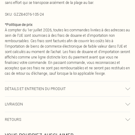
sans effort qui se transpose aisément de la plage au bar.
SKU:
GZZ84076-105-24
*
Politique de prix
À compter du 1er juillet 2026, toutes les commandes livrées à des adresses au
sein de l’UE sont soumises à des frais de douane et d’importation non
remboursables. Ces frais sont facturés afin de couvrir les coûts liés à
l’importation de biens de commerce électronique de faible valeur dans l’UE et
sont calculés au moment de l’achat. Les frais de douane et d’importation seront
affichés comme une ligne distincte lors du paiement avant que vous ne
finalisiez votre commande. En passant commande, vous reconnaissez et
acceptez que ces frais ne sont pas remboursables et ne seront pas restitués en
cas de retour ou d’échange, sauf lorsque la loi applicable l’exige.
DÉTAILS ET ENTRETIEN DU PRODUIT
100 % acrylique
LIVRAISON
Livraison standard France
€2.99
RETOURS
Jusqu'à 7 jours ouvrables
Un problème survient ? Vous disposez de 21 jours à compter de la réception
Livraison express France
€9.99