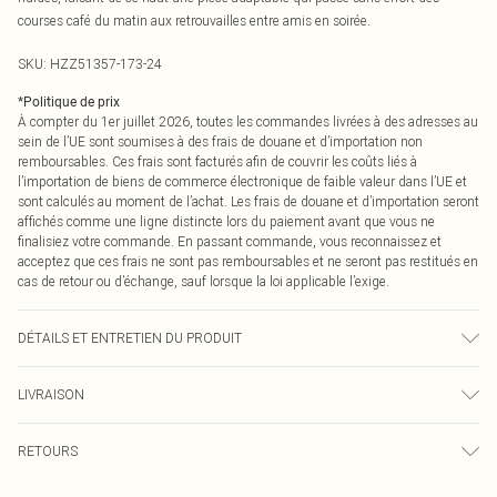
courses café du matin aux retrouvailles entre amis en soirée.
SKU:
HZZ51357-173-24
*
Politique de prix
À compter du 1er juillet 2026, toutes les commandes livrées à des adresses au
sein de l’UE sont soumises à des frais de douane et d’importation non
remboursables. Ces frais sont facturés afin de couvrir les coûts liés à
l’importation de biens de commerce électronique de faible valeur dans l’UE et
sont calculés au moment de l’achat. Les frais de douane et d’importation seront
affichés comme une ligne distincte lors du paiement avant que vous ne
finalisiez votre commande. En passant commande, vous reconnaissez et
acceptez que ces frais ne sont pas remboursables et ne seront pas restitués en
cas de retour ou d’échange, sauf lorsque la loi applicable l’exige.
DÉTAILS ET ENTRETIEN DU PRODUIT
Corps : 60% Coton, 40% Polyester Lavage en machine. Le mannequin porte
LIVRAISON
une taille 46.
Livraison standard France
0
RETOURS
Jusqu'à 7 jours ouvrables
Un problème survient ? Vous disposez de 21 jours à compter de la réception