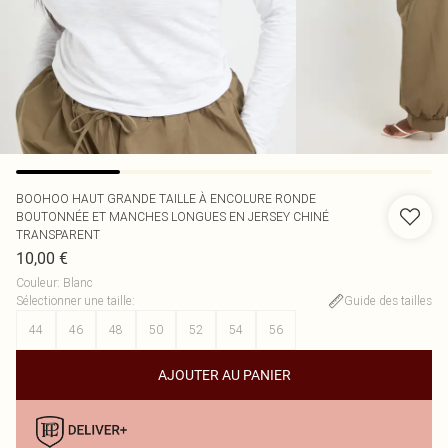
BOOHOO
HAUT GRANDE TAILLE À ENCOLURE RONDE
BOUTONNÉE ET MANCHES LONGUES EN JERSEY CHINÉ
TRANSPARENT
10,00 €
Couleur
:
Blanc
Sélectionner une taille
:
Guide des tailles
44
46
48
50
52
54
56
AJOUTER AU PANIER