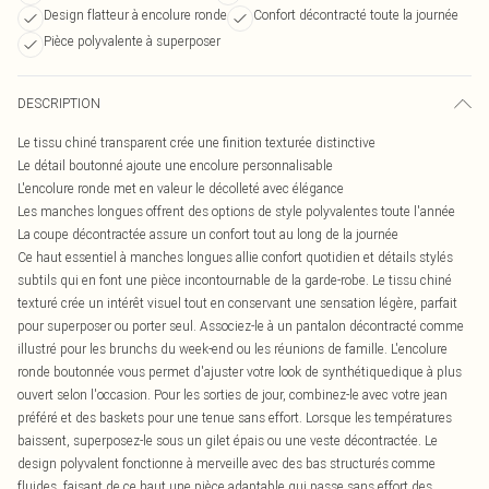
Design flatteur à encolure ronde
Confort décontracté toute la journée
Pièce polyvalente à superposer
DESCRIPTION
Le tissu chiné transparent crée une finition texturée distinctive
Le détail boutonné ajoute une encolure personnalisable
L'encolure ronde met en valeur le décolleté avec élégance
Les manches longues offrent des options de style polyvalentes toute l'année
La coupe décontractée assure un confort tout au long de la journée
Ce haut essentiel à manches longues allie confort quotidien et détails stylés
subtils qui en font une pièce incontournable de la garde-robe. Le tissu chiné
texturé crée un intérêt visuel tout en conservant une sensation légère, parfait
pour superposer ou porter seul. Associez-le à un pantalon décontracté comme
illustré pour les brunchs du week-end ou les réunions de famille. L'encolure
ronde boutonnée vous permet d'ajuster votre look de synthétiquedique à plus
ouvert selon l'occasion. Pour les sorties de jour, combinez-le avec votre jean
préféré et des baskets pour une tenue sans effort. Lorsque les températures
baissent, superposez-le sous un gilet épais ou une veste décontractée. Le
design polyvalent fonctionne à merveille avec des bas structurés comme
fluides, faisant de ce haut une pièce adaptable qui passe sans effort des