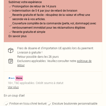
Sublimez votre expérience
Prolongation de retour de 14 jours
Indemnisation de 5 € par jour de retard de livraison
Revente gratuite et facile - récupérez de la valeur et offrez une
seconde vie à vos articles.
Couverture complète de la commande (perte, vol, dommage) avec
remboursement immédiat pour les réclamations éligibles
Revente gratuite et simple
En savoir plus
Frais de douane et d’importation UE ajoutés lors du paiement.
Livraison à gratuite !
Retour possible dans les 28 jours
Exclusions applicables.
Veuillez consulter notre
politique de
retour
18+, T&C applicables. Crédit soumis à statut
Voir plus
En un coup d’œil
Finition en tissu chiné texturé
Encolure boutonnée personnalisable