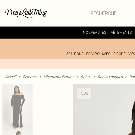
NOUVEAUTÉS
VÊTEMENTS
-30% POUR LES VIPS* AVEC LE CODE : VIP
Accueil
>
Femmes
>
Vêtements Femme
>
Robes
>
Robes Longues
>
Rob
PLUS