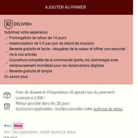
AJOUTER AU PANIER
Sublimez votre expérience
Prolongation de retour de 14 jours
Indemnisation de 5 € par jour de retard de livraison
Revente gratuite et facile - récupérez de la valeur et offrez une seconde
vie à vos articles.
Couverture complète de la commande (perte, vol, dommage) avec
remboursement immédiat pour les réclamations éligibles
Revente gratuite et simple
En savoir plus
Frais de douane et d’importation UE ajoutés lors du paiement.
Livraison à 2,99€ !
Retour possible dans les 28 jours
Exclusions applicables.
Veuillez consulter notre
politique de retour
18+, T&C applicables. Crédit soumis à statut
Voir plus