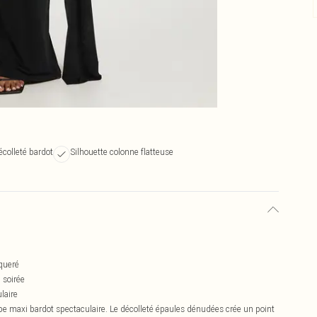
écolleté bardot
Silhouette colonne flatteuse
iqueré
 soirée
laire
robe maxi bardot spectaculaire. Le décolleté épaules dénudées crée un point