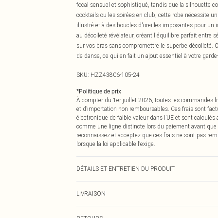
focal sensuel et sophistiqué, tandis que la silhouette 
cocktails ou les soirées en club, cette robe nécessite 
illustré et à des boucles d'oreilles imposantes pour 
au décolleté révélateur, créant l'équilibre parfait entre
sur vos bras sans compromettre le superbe décolleté. Ce
de danse, ce qui en fait un ajout essentiel à votre garde
SKU:
HZZ43806-105-24
*
Politique de prix
À compter du 1er juillet 2026, toutes les commandes li
et d’importation non remboursables. Ces frais sont fact
électronique de faible valeur dans l’UE et sont calculés
comme une ligne distincte lors du paiement avant que
reconnaissez et acceptez que ces frais ne sont pas rem
lorsque la loi applicable l’exige.
DÉTAILS ET ENTRETIEN DU PRODUIT
Composition principale : 95% Polyester, 5% Élasthanne
LIVRAISON
Livraison standard France