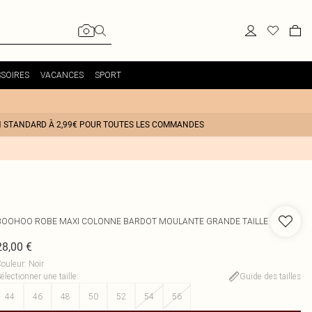
SOIRES
VACANCES
SPORT
N STANDARD À 2,99€ POUR TOUTES LES COMMANDES
BOOHOO
ROBE MAXI COLONNE BARDOT MOULANTE GRANDE TAILLE
28,00 €
ouleur
:
Noir
électionner une taille
:
Guide des tailles
44
46
48
50
52
54
56