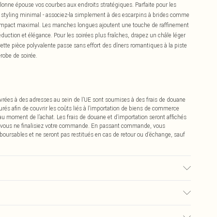
colonne épouse vos courbes aux endroits stratégiques. Parfaite pour les
un styling minimal - associez-la simplement à des escarpins à brides comme
un impact maximal. Les manches longues ajoutent une touche de raffinement
 séduction et élégance. Pour les soirées plus fraîches, drapez un châle léger
tte pièce polyvalente passe sans effort des dîners romantiques à la piste
-robe de soirée.
vrées à des adresses au sein de l’UE sont soumises à des frais de douane
urés afin de couvrir les coûts liés à l’importation de biens de commerce
 au moment de l’achat. Les frais de douane et d’importation seront affichés
 vous ne finalisiez votre commande. En passant commande, vous
boursables et ne seront pas restitués en cas de retour ou d’échange, sauf
 Lavage en machine. Le mannequin porte une taille 16.
€2.99