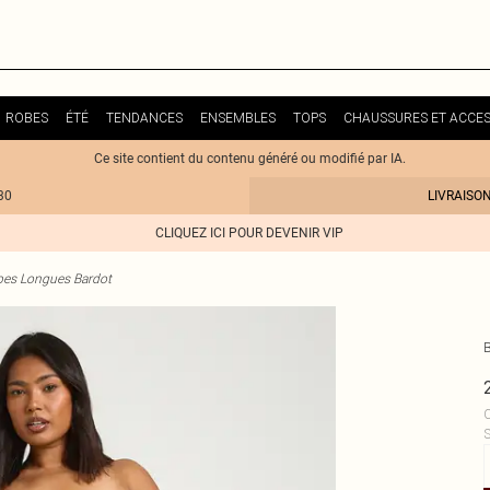
ROBES
ÉTÉ
TENDANCES
ENSEMBLES
TOPS
CHAUSSURES ET ACCES
Ce site contient du contenu généré ou modifié par IA.
30
LIVRAISO
CLIQUEZ ICI POUR DEVENIR VIP
es Longues Bardot
C
S