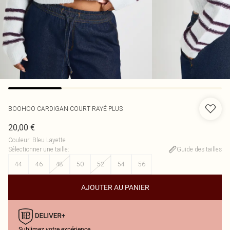
BOOHOO
CARDIGAN COURT RAYÉ PLUS
20,00 €
Couleur
:
Bleu Layette
Sélectionner une taille
:
Guide des tailles
44
46
48
50
52
54
56
AJOUTER AU PANIER
Sublimez votre expérience