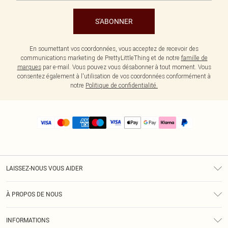
S'ABONNER
En soumettant vos coordonnées, vous acceptez de recevoir des
communications marketing de PrettyLittleThing et de notre
famille de
marques
par e-mail. Vous pouvez vous désabonner à tout moment. Vous
consentez également à l'utilisation de vos coordonnées conformément à
notre
Politique de confidentialité.
LAISSEZ-NOUS VOUS AIDER
Assistance
À PROPOS DE NOUS
Retours
À Notre Sujet
Guide Des Tailles
INFORMATIONS
PLT Réduction pour les étudiants
Livraison