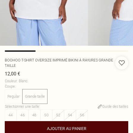
BOOHOO
T-SHIRT OVERSIZE IMPRIMÉ BIKINI À RAYURES GRANDE
TAILLE
12,00 €
Couleur
:
Blanc
Coupe
:
Regular
Grande taille
Sélectionner une taille
:
Guide des tailles
44
46
48
50
52
54
56
AJOUTER AU PANIER