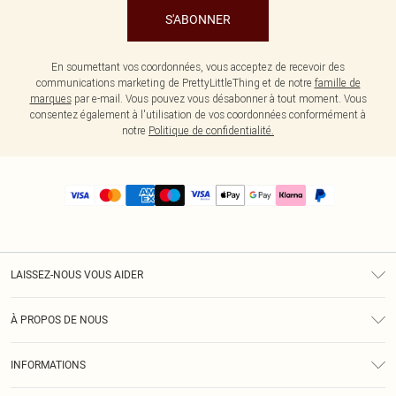
S'ABONNER
En soumettant vos coordonnées, vous acceptez de recevoir des
communications marketing de PrettyLittleThing et de notre
famille de
marques
par e-mail. Vous pouvez vous désabonner à tout moment. Vous
consentez également à l'utilisation de vos coordonnées conformément à
notre
Politique de confidentialité.
LAISSEZ-NOUS VOUS AIDER
Assistance
À PROPOS DE NOUS
Retours
À Notre Sujet
Guide Des Tailles
INFORMATIONS
PLT Réduction pour les étudiants
Livraison