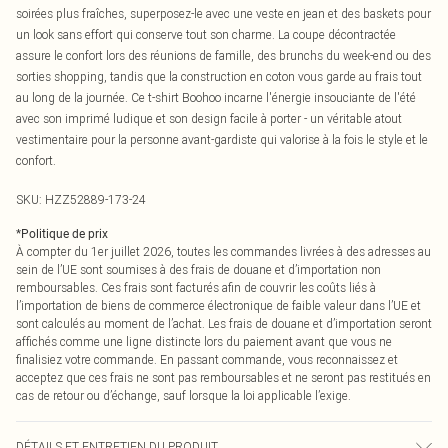
soirées plus fraîches, superposez-le avec une veste en jean et des baskets pour
un look sans effort qui conserve tout son charme. La coupe décontractée
assure le confort lors des réunions de famille, des brunchs du week-end ou des
sorties shopping, tandis que la construction en coton vous garde au frais tout
au long de la journée. Ce t-shirt Boohoo incarne l'énergie insouciante de l'été
avec son imprimé ludique et son design facile à porter - un véritable atout
vestimentaire pour la personne avant-gardiste qui valorise à la fois le style et le
confort.
SKU:
HZZ52889-173-24
*
Politique de prix
À compter du 1er juillet 2026, toutes les commandes livrées à des adresses au
sein de l’UE sont soumises à des frais de douane et d’importation non
remboursables. Ces frais sont facturés afin de couvrir les coûts liés à
l’importation de biens de commerce électronique de faible valeur dans l’UE et
sont calculés au moment de l’achat. Les frais de douane et d’importation seront
affichés comme une ligne distincte lors du paiement avant que vous ne
finalisiez votre commande. En passant commande, vous reconnaissez et
acceptez que ces frais ne sont pas remboursables et ne seront pas restitués en
cas de retour ou d’échange, sauf lorsque la loi applicable l’exige.
DÉTAILS ET ENTRETIEN DU PRODUIT