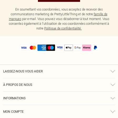
En soumettant vos coordonnées, vous acceptez de recevoir des
communications marketing de PrettyLittleThing et de notre
famille de
marques
par e-mail. Vous pouvez vous désabonner à tout moment. Vous
consentez également à l'utilisation de vos coordonnées conformément à
notre
Politique de confidentialité.
LAISSEZ-NOUS VOUS AIDER
Assistance
À PROPOS DE NOUS
Retours
À Notre Sujet
Guide Des Tailles
INFORMATIONS
PLT Réduction pour les étudiants
Livraison
Conditions Générales
Diversité
Royalty
MON COMPTE
Politique De Confidentialité
Klarna