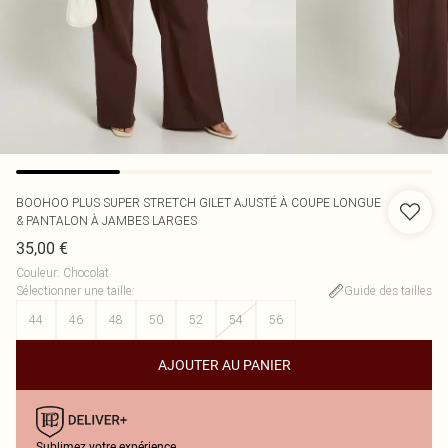
BOOHOO
PLUS SUPER STRETCH GILET AJUSTÉ À COUPE LONGUE
& PANTALON À JAMBES LARGES
35,00 €
Couleur
:
Chocolat
Sélectionner une taille
:
Guide des tailles
44
46
48
50
52
54
56
AJOUTER AU PANIER
Sublimez votre expérience