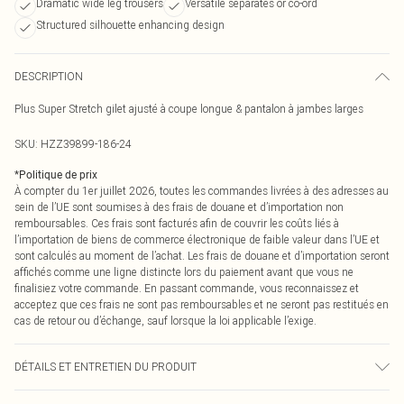
Dramatic wide leg trousers
Versatile separates or co-ord
Structured silhouette enhancing design
DESCRIPTION
Plus Super Stretch gilet ajusté à coupe longue & pantalon à jambes larges
SKU:
HZZ39899-186-24
*
Politique de prix
À compter du 1er juillet 2026, toutes les commandes livrées à des adresses au
sein de l’UE sont soumises à des frais de douane et d’importation non
remboursables. Ces frais sont facturés afin de couvrir les coûts liés à
l’importation de biens de commerce électronique de faible valeur dans l’UE et
sont calculés au moment de l’achat. Les frais de douane et d’importation seront
affichés comme une ligne distincte lors du paiement avant que vous ne
finalisiez votre commande. En passant commande, vous reconnaissez et
acceptez que ces frais ne sont pas remboursables et ne seront pas restitués en
cas de retour ou d’échange, sauf lorsque la loi applicable l’exige.
DÉTAILS ET ENTRETIEN DU PRODUIT
Main: 95% Polyester, 5% Elastane Machine wash. Model wears size 16.