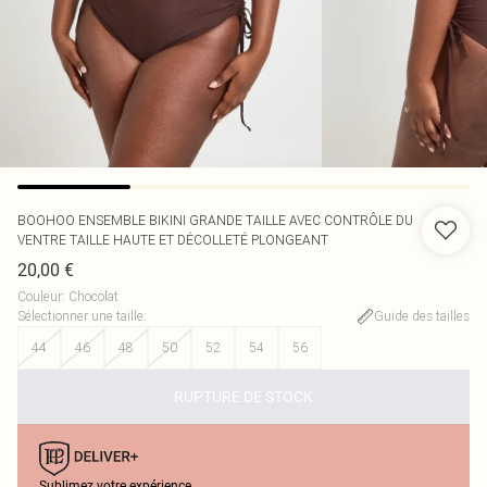
BOOHOO
ENSEMBLE BIKINI GRANDE TAILLE AVEC CONTRÔLE DU
VENTRE TAILLE HAUTE ET DÉCOLLETÉ PLONGEANT
20,00 €
Couleur
:
Chocolat
Sélectionner une taille
:
Guide des tailles
44
46
48
50
52
54
56
RUPTURE DE STOCK
Sublimez votre expérience