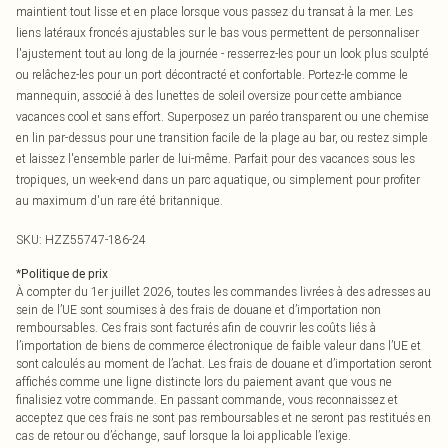
maintient tout lisse et en place lorsque vous passez du transat à la mer. Les
liens latéraux froncés ajustables sur le bas vous permettent de personnaliser
l'ajustement tout au long de la journée - resserrez-les pour un look plus sculpté
ou relâchez-les pour un port décontracté et confortable. Portez-le comme le
mannequin, associé à des lunettes de soleil oversize pour cette ambiance
vacances cool et sans effort. Superposez un paréo transparent ou une chemise
en lin par-dessus pour une transition facile de la plage au bar, ou restez simple
et laissez l'ensemble parler de lui-même. Parfait pour des vacances sous les
tropiques, un week-end dans un parc aquatique, ou simplement pour profiter
au maximum d'un rare été britannique.
SKU:
HZZ55747-186-24
*
Politique de prix
À compter du 1er juillet 2026, toutes les commandes livrées à des adresses au
sein de l’UE sont soumises à des frais de douane et d’importation non
remboursables. Ces frais sont facturés afin de couvrir les coûts liés à
l’importation de biens de commerce électronique de faible valeur dans l’UE et
sont calculés au moment de l’achat. Les frais de douane et d’importation seront
affichés comme une ligne distincte lors du paiement avant que vous ne
finalisiez votre commande. En passant commande, vous reconnaissez et
acceptez que ces frais ne sont pas remboursables et ne seront pas restitués en
cas de retour ou d’échange, sauf lorsque la loi applicable l’exige.