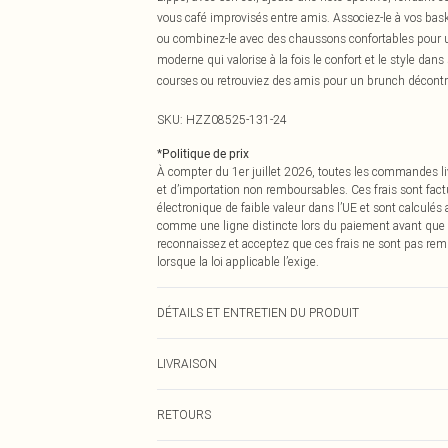
vous café improvisés entre amis. Associez-le à vos bas
ou combinez-le avec des chaussons confortables pour 
moderne qui valorise à la fois le confort et le style dan
courses ou retrouviez des amis pour un brunch décontra
SKU:
HZZ08525-131-24
*
Politique de prix
À compter du 1er juillet 2026, toutes les commandes li
et d’importation non remboursables. Ces frais sont fact
électronique de faible valeur dans l’UE et sont calculés
comme une ligne distincte lors du paiement avant que
reconnaissez et acceptez que ces frais ne sont pas rem
lorsque la loi applicable l’exige.
DÉTAILS ET ENTRETIEN DU PRODUIT
95 % Polyester 5 % Élasthanne
LIVRAISON
Livraison standard France
RETOURS
Jusqu'à 7 jours ouvrables