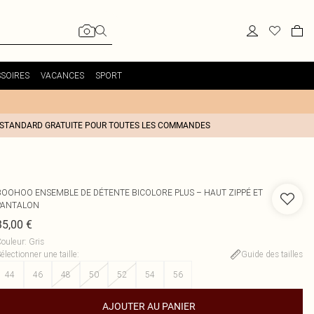
SOIRES
VACANCES
SPORT
 STANDARD GRATUITE POUR TOUTES LES COMMANDES
BOOHOO
ENSEMBLE DE DÉTENTE BICOLORE PLUS – HAUT ZIPPÉ ET
PANTALON
35,00 €
ouleur
:
Gris
électionner une taille
:
Guide des tailles
44
46
48
50
52
54
56
AJOUTER AU PANIER