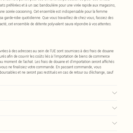
kets préférées et à un sac bandoulière pour une virée rapide aux magasins,
une soirée cocooning. Cet ensemble est indispensable pour la femme
s sa garde-robe quotidienne. Que vous travailliez de chez vous, fassiez des
cté, cet ensemble de détente polyvalent saura répondre à vos attentes.
vrées à des adresses au sein de l’UE sont soumises à des frais de douane
urés afin de couvrir les coûts liés à l’importation de biens de commerce
 au moment de l’achat. Les frais de douane et d’importation seront affichés
 vous ne finalisiez votre commande. En passant commande, vous
boursables et ne seront pas restitués en cas de retour ou d’échange, sauf
0