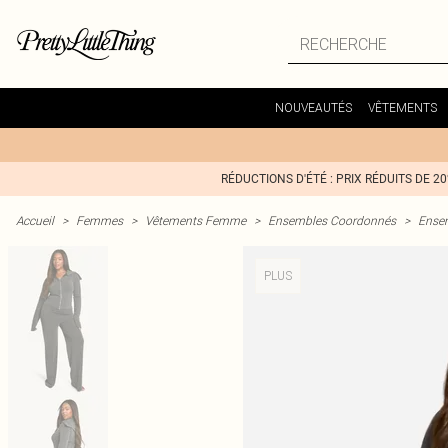
NOUVEAUTÉS
VÊTEMENTS
RÉDUCTIONS D'ÉTÉ : PRIX RÉDUITS DE 2
Accueil
>
Femmes
>
Vêtements Femme
>
Ensembles Coordonnés
>
Ense
PLUS