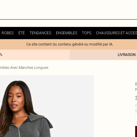
ROBES
ÉTÉ
TENDANCES
ENSEMBLES
TOPS
CHAUSSURES ET ACCES
Ce site contient du contenu généré ou modifié par IA.
0%
LIVRAISON
mbles Avec Manches Longues
C
S