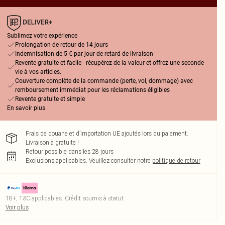
Sublimez votre expérience
Prolongation de retour de 14 jours
Indemnisation de 5 € par jour de retard de livraison
Revente gratuite et facile - récupérez de la valeur et offrez une seconde
vie à vos articles.
Couverture complète de la commande (perte, vol, dommage) avec
remboursement immédiat pour les réclamations éligibles
Revente gratuite et simple
En savoir plus
Frais de douane et d’importation UE ajoutés lors du paiement.
Livraison à gratuite !
Retour possible dans les 28 jours
Exclusions applicables.
Veuillez consulter notre
politique de retour
18+, T&C applicables. Crédit soumis à statut
Voir plus