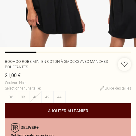
BOOHOO
ROBE MINI EN COTON À SMOCKS AVEC MANCHES
BOUFFANTES
21,00 €
Couleur
:
Noir
Sélectionner une taille
:
Guide des tailles
36
38
40
42
44
AJOUTER AU PANIER
Sublimez votre expérience