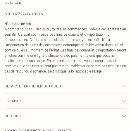
les saisons.
SKU:
HZZ27414-105-16
*
Politique de prix
À compter du 1er juillet 2026, toutes les commandes livrées à des adresses au
sein de l’UE sont soumises à des frais de douane et d’importation non
remboursables. Ces frais sont facturés afin de couvrir les coûts liés à
l’importation de biens de commerce électronique de faible valeur dans l’UE et
sont calculés au moment de l’achat. Les frais de douane et d’importation seront
affichés comme une ligne distincte lors du paiement avant que vous ne
finalisiez votre commande. En passant commande, vous reconnaissez et
acceptez que ces frais ne sont pas remboursables et ne seront pas restitués en
cas de retour ou d’échange, sauf lorsque la loi applicable l’exige.
DÉTAILS ET ENTRETIEN DU PRODUIT
95% Polyester, 5% Elastane, Model wears size 10 - machine washable
LIVRAISON
Livraison standard France
0
RETOURS
Jusqu'à 7 jours ouvrables
Un problème survient ? Vous disposez de 21 jours à compter de la réception
Livraison express France
€7.99