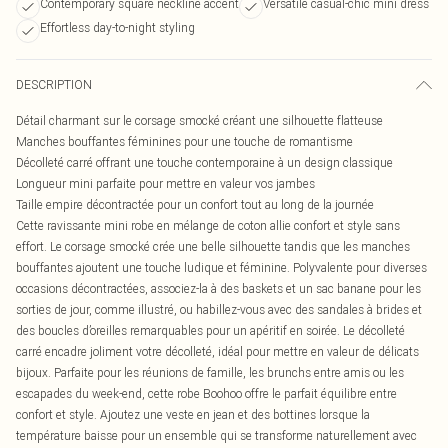
Contemporary square neckline accent
Versatile casual-chic mini dress
Effortless day-to-night styling
DESCRIPTION
Détail charmant sur le corsage smocké créant une silhouette flatteuse
Manches bouffantes féminines pour une touche de romantisme
Décolleté carré offrant une touche contemporaine à un design classique
Longueur mini parfaite pour mettre en valeur vos jambes
Taille empire décontractée pour un confort tout au long de la journée
Cette ravissante mini robe en mélange de coton allie confort et style sans
effort. Le corsage smocké crée une belle silhouette tandis que les manches
bouffantes ajoutent une touche ludique et féminine. Polyvalente pour diverses
occasions décontractées, associez-la à des baskets et un sac banane pour les
sorties de jour, comme illustré, ou habillez-vous avec des sandales à brides et
des boucles d’oreilles remarquables pour un apéritif en soirée. Le décolleté
carré encadre joliment votre décolleté, idéal pour mettre en valeur de délicats
bijoux. Parfaite pour les réunions de famille, les brunchs entre amis ou les
escapades du week-end, cette robe Boohoo offre le parfait équilibre entre
confort et style. Ajoutez une veste en jean et des bottines lorsque la
température baisse pour un ensemble qui se transforme naturellement avec