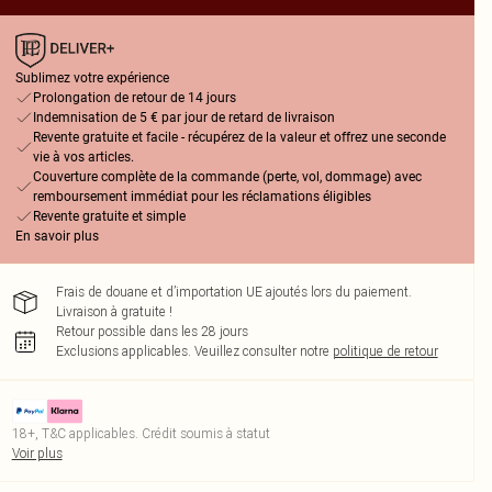
Sublimez votre expérience
Prolongation de retour de 14 jours
Indemnisation de 5 € par jour de retard de livraison
Revente gratuite et facile - récupérez de la valeur et offrez une seconde
vie à vos articles.
Couverture complète de la commande (perte, vol, dommage) avec
remboursement immédiat pour les réclamations éligibles
Revente gratuite et simple
En savoir plus
Frais de douane et d’importation UE ajoutés lors du paiement.
Livraison à gratuite !
Retour possible dans les 28 jours
Exclusions applicables.
Veuillez consulter notre
politique de retour
18+, T&C applicables. Crédit soumis à statut
Voir plus