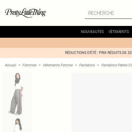
NOUVEAUTÉS
VÊTEMENTS
RÉDUCTIONS D'ÉTÉ : PRIX RÉDUITS DE 2
Accueil
>
Femmes
>
Vêtements Femme
>
Pantalons
>
Pantalons Pattes D'