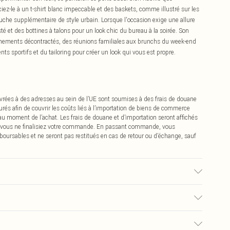
iez-le à un t-shirt blanc impeccable et des baskets, comme illustré sur les
che supplémentaire de style urbain. Lorsque l'occasion exige une allure
é et des bottines à talons pour un look chic du bureau à la soirée. Son
énements décontractés, des réunions familiales aux brunchs du week-end
 sportifs et du tailoring pour créer un look qui vous est propre.
vrées à des adresses au sein de l’UE sont soumises à des frais de douane
urés afin de couvrir les coûts liés à l’importation de biens de commerce
 au moment de l’achat. Les frais de douane et d’importation seront affichés
 vous ne finalisiez votre commande. En passant commande, vous
boursables et ne seront pas restitués en cas de retour ou d’échange, sauf
e mannequin porte une taille UK 10
0