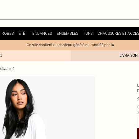
ROBES
ÉTÉ
TENDANCES
ENSEMBLES
TOPS
CHAUSSURES ET ACCES
Ce site contient du contenu généré ou modifié par IA.
0%
LIVRAISON
Éléphant
C
S