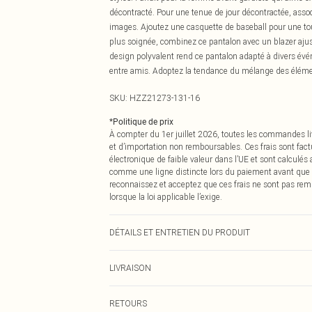
décontracté. Pour une tenue de jour décontractée, assoc
images. Ajoutez une casquette de baseball pour une tou
plus soignée, combinez ce pantalon avec un blazer ajust
design polyvalent rend ce pantalon adapté à divers év
entre amis. Adoptez la tendance du mélange des éléments
SKU:
HZZ21273-131-16
*
Politique de prix
À compter du 1er juillet 2026, toutes les commandes li
et d’importation non remboursables. Ces frais sont fact
électronique de faible valeur dans l’UE et sont calculés
comme une ligne distincte lors du paiement avant que
reconnaissez et acceptez que ces frais ne sont pas rem
lorsque la loi applicable l’exige.
DÉTAILS ET ENTRETIEN DU PRODUIT
100 % Polyester. Laver avec des couleurs similaires. L
LIVRAISON
Livraison standard France
RETOURS
Jusqu'à 7 jours ouvrables