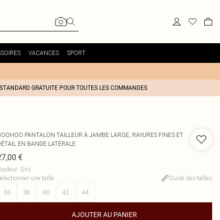
SOIRES
VACANCES
SPORT
 STANDARD GRATUITE POUR TOUTES LES COMMANDES
BOOHOO
PANTALON TAILLEUR À JAMBE LARGE, RAYURES FINES ET
DÉTAIL EN BANDE LATÉRALE
27,00 €
ouleur
:
Gris
électionner une taille
:
Guide des tailles
36
38
40
42
44
AJOUTER AU PANIER