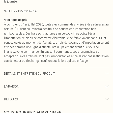
la journée.
SKU:
HZZ12570-167-16
*
Politique de prix
À compter du 1er juillet 2026, toutes les commandes livrées à des adresses au
sein de l’UE sont soumises à des frais de douane et d’importation non
remboursables. Ces frais sont facturés afin de couvrir les coûts liés à
l’importation de biens de commerce électronique de faible valeur dans l’UE et
sont calculés au moment de l’achat. Les frais de douane et d’importation seront
affichés comme une ligne distincte lors du paiement avant que vous ne
finalisiez votre commande. En passant commande, vous reconnaissez et
acceptez que ces frais ne sont pas remboursables et ne seront pas restitués en
cas de retour ou d’échange, sauf lorsque la loi applicable l’exige.
DÉTAILS ET ENTRETIEN DU PRODUIT
Tissu extérieur : 50 % chlorure de polyvinyle, 40 % polyester, 10 % viscose.
LIVRAISON
Doublure : 100 % polyester. Ne pas laver. Le mannequin porte la taille UK 10.
En raison de la nature délicate du tissu, celui-ci peut naturellement présenter
Livraison standard France
0
des marques, des éraflures ou des variations de texture avec le temps.
RETOURS
Jusqu'à 7 jours ouvrables
Un problème survient ? Vous disposez de 21 jours à compter de la réception
Livraison express France
€7.99
VOUS POURRIEZ AUSSI AIMER