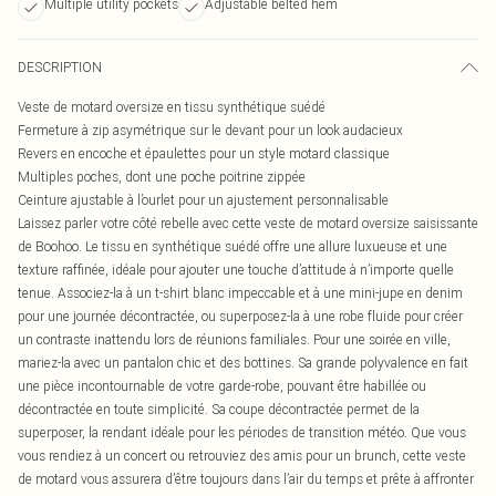
Multiple utility pockets
Adjustable belted hem
DESCRIPTION
Veste de motard oversize en tissu synthétique suédé
Fermeture à zip asymétrique sur le devant pour un look audacieux
Revers en encoche et épaulettes pour un style motard classique
Multiples poches, dont une poche poitrine zippée
Ceinture ajustable à l’ourlet pour un ajustement personnalisable
Laissez parler votre côté rebelle avec cette veste de motard oversize saisissante
de Boohoo. Le tissu en synthétique suédé offre une allure luxueuse et une
texture raffinée, idéale pour ajouter une touche d’attitude à n’importe quelle
tenue. Associez-la à un t-shirt blanc impeccable et à une mini-jupe en denim
pour une journée décontractée, ou superposez-la à une robe fluide pour créer
un contraste inattendu lors de réunions familiales. Pour une soirée en ville,
mariez-la avec un pantalon chic et des bottines. Sa grande polyvalence en fait
une pièce incontournable de votre garde-robe, pouvant être habillée ou
décontractée en toute simplicité. Sa coupe décontractée permet de la
superposer, la rendant idéale pour les périodes de transition météo. Que vous
vous rendiez à un concert ou retrouviez des amis pour un brunch, cette veste
de motard vous assurera d’être toujours dans l’air du temps et prête à affronter