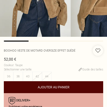
BOOHOO
VESTE DE MOTARD OVERSIZE EFFET SUÉDÉ
52,00 €
Couleur
:
Taupe
Sélectionner une taille
:
Guide des tailles
36
38
40
42
44
AJOUTER AU PANIER
Sublimez votre expérience