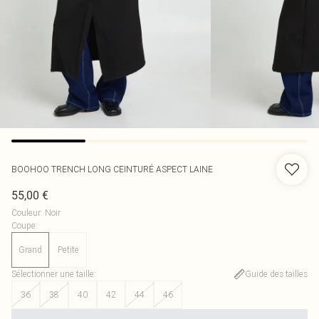
BOOHOO
TRENCH LONG CEINTURÉ ASPECT LAINE
55,00 €
Couleur
:
Noir
Coupe
:
Grand
Petite
Sélectionner une taille
:
Guide des tailles
36
38
40
42
44
46