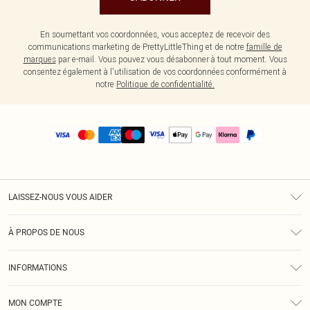
En soumettant vos coordonnées, vous acceptez de recevoir des
communications marketing de PrettyLittleThing et de notre
famille de
marques
par e-mail. Vous pouvez vous désabonner à tout moment. Vous
consentez également à l'utilisation de vos coordonnées conformément à
notre
Politique de confidentialité.
LAISSEZ-NOUS VOUS AIDER
Assistance
À PROPOS DE NOUS
Retours
À Notre Sujet
Guide Des Tailles
INFORMATIONS
PLT Réduction pour les étudiants
Livraison
Conditions Générales
Diversité
Royalty
MON COMPTE