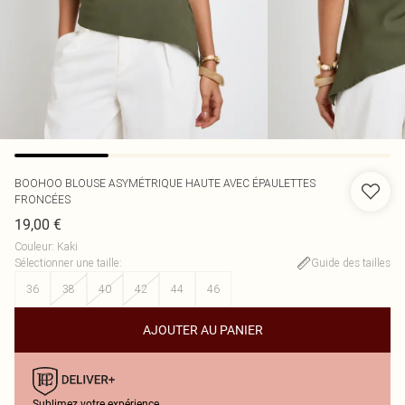
BOOHOO
BLOUSE ASYMÉTRIQUE HAUTE AVEC ÉPAULETTES
FRONCÉES
19,00 €
Couleur
:
Kaki
Sélectionner une taille
:
Guide des tailles
36
38
40
42
44
46
AJOUTER AU PANIER
Sublimez votre expérience