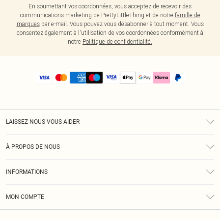
En soumettant vos coordonnées, vous acceptez de recevoir des
communications marketing de PrettyLittleThing et de notre
famille de
marques
par e-mail. Vous pouvez vous désabonner à tout moment. Vous
consentez également à l'utilisation de vos coordonnées conformément à
notre
Politique de confidentialité.
LAISSEZ-NOUS VOUS AIDER
Assistance
À PROPOS DE NOUS
Retours
À Notre Sujet
Guide Des Tailles
INFORMATIONS
PLT Réduction pour les étudiants
Livraison
Conditions Générales
Diversité
Royalty
MON COMPTE
Politique De Confidentialité
Klarna
Cookies
Informations Sur L’App PLT
Réduction étudiant - Student Beans