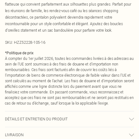
flatteuse qui convient parfaitement aux silhouettes plus grandes. Parfait pour
les réunions de famille, les rendez-vous café ou les séances shopping
décontractées, ce pantalon polyvalent deviendra rapidement votre
incontournable pour un style confortable et élégant. Ajoutez des boucles
d'oreilles statement et un sac bandoulière pour parfaire votre look.
SKU:
HZZ52228-105-16
*
Politique de prix
À compter du 1er juillet 2026, toutes les commandes livrées à des adresses au
sein de l’UE sont soumises à des frais de douane et d’importation non
remboursables. Ces frais sont facturés afin de couvrir les coûts liés à
l’importation de biens de commerce électronique de faible valeur dans l’UE et
sont calculés au moment de l’achat. Les frais de douane et d’importation seront
affichés comme une ligne distincte lors du paiement avant que vous ne
finalisiez votre commande. En passant commande, vous reconnaissez et
acceptez que ces frais ne sont pas remboursables et ne seront pas restitués en
cas de retour ou d’échange, sauf lorsque la loi applicable l’exige.
DÉTAILS ET ENTRETIEN DU PRODUIT
Composition principale : 100 % coton. Lavage en machine. Le mannequin porte
LIVRAISON
une taille 10.