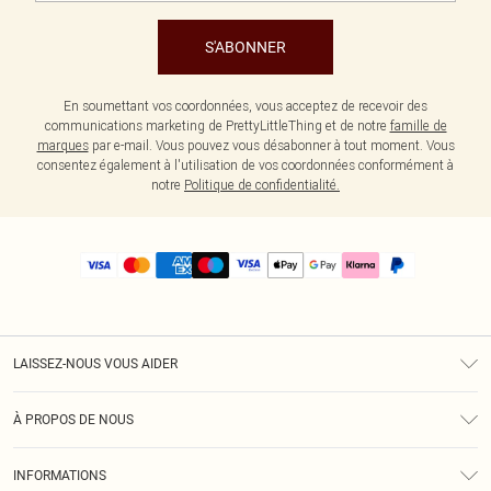
S'ABONNER
En soumettant vos coordonnées, vous acceptez de recevoir des
communications marketing de PrettyLittleThing et de notre
famille de
marques
par e-mail. Vous pouvez vous désabonner à tout moment. Vous
consentez également à l'utilisation de vos coordonnées conformément à
notre
Politique de confidentialité.
LAISSEZ-NOUS VOUS AIDER
Assistance
À PROPOS DE NOUS
Retours
À Notre Sujet
Guide Des Tailles
INFORMATIONS
PLT Réduction pour les étudiants
Livraison