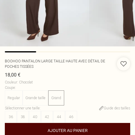
BOOHOO
PANTALON LARGE TAILLE HAUTE AVEC DÉTAIL DE
POCHES TISSÉES
18,00 €
Couleur
:
Chocolat
Coupe
:
Regular
Grande taille
Grand
Sélectionner une taille
:
Guide des tailles
36
38
40
42
44
46
AJOUTER AU PANIER