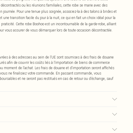
décontractés ou les réunions familiales, cette robe se marie avec des
n journée. Pour une tenue plus soignée, associez-la à des talons à brides et
une transition facile du jour à la nuit, ce qui en fait un choix idéal pour la
a praticité. Cette robe Boohoo est un incontournable de la garde-robe, alliant
ur vous assurer de vous démarquer lors de toute occasion décontractée.
vrées à des adresses au sein de l’UE sont soumises à des frais de douane
urés afin de couvrir les coûts liés à l’importation de biens de commerce
 au moment de l’achat. Les frais de douane et d’importation seront affichés
 vous ne finalisiez votre commande. En passant commande, vous
boursables et ne seront pas restitués en cas de retour ou d’échange, sauf
 mannequin porte une taille UK 10.
€2.99