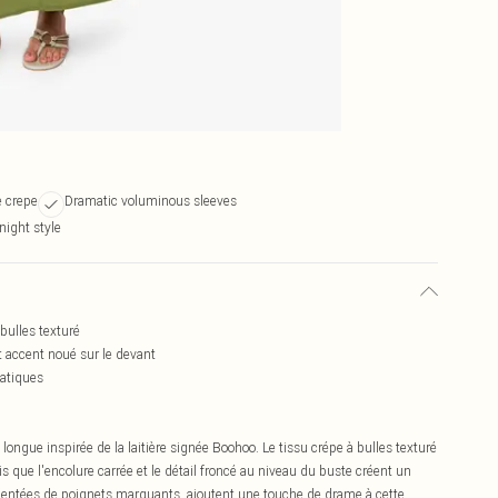
e crepe
Dramatic voluminous sleeves
-night style
 bulles texturé
t accent noué sur le devant
atiques
ngue inspirée de la laitière signée Boohoo. Le tissu crépe à bulles texturé
dis que l'encolure carrée et le détail froncé au niveau du buste créent un
entées de poignets marquants, ajoutent une touche de drame à cette