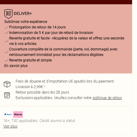
Sublimez votre expérience
Prolongation de retour de 14 jours
Indemnisation de 5 € par jour de retard de livraison
Revente gratuite et facile - récupérez de la valeur et offrez une seconde
vie à vos articles.
Couverture complète de la commande (perte, vol, dommage) avec
remboursement immédiat pour les réclamations éligibles
Revente gratuite et simple
En savoir plus
Frais de douane et d’importation UE ajoutés lors du paiement.
Livraison à 2,99€ !
Retour possible dans les 28 jours
Exclusions applicables.
Veuillez consulter notre
politique de retour
18+, T&C applicables. Crédit soumis à statut
Voir plus