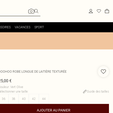
SOIRES
VACANCES
SPORT
BOOHOO
ROBE LONGUE DE LAITIÈRE TEXTURÉE
25,00 €
ouleur
:
Vert Olive
électionner une taille
:
Guide des tailles
36
38
40
42
44
AJOUTER AU PANIER