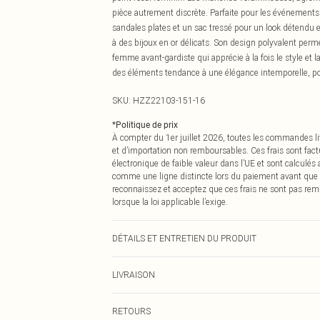
pièce autrement discrète. Parfaite pour les événements 
sandales plates et un sac tressé pour un look détendu e
à des bijoux en or délicats. Son design polyvalent permet 
femme avant-gardiste qui apprécie à la fois le style et l
des éléments tendance à une élégance intemporelle, po
SKU:
HZZ22103-151-16
*
Politique de prix
À compter du 1er juillet 2026, toutes les commandes li
et d’importation non remboursables. Ces frais sont fact
électronique de faible valeur dans l’UE et sont calculés
comme une ligne distincte lors du paiement avant que
reconnaissez et acceptez que ces frais ne sont pas rem
lorsque la loi applicable l’exige.
DÉTAILS ET ENTRETIEN DU PRODUIT
100 % Polyester (Crépe Ravera). Lavage en machine. Le
LIVRAISON
Livraison standard France
RETOURS
Jusqu'à 7 jours ouvrables