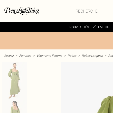
NOUVEAUTÉS
VÊTEMENTS
Accueil
>
Femmes
>
Vêtements Femme
>
Robes
>
Robes Longues
>
Rob