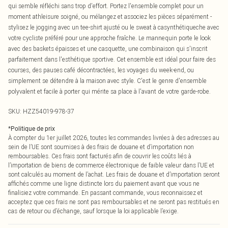
qui semble réfléchi sans trop d'effort. Portez l'ensemble complet pour un
moment athleisure soigné, ou mélangez et associez les pièces séparément -
stylisez le jogging avec un tee-shirt ajusté ou le sweat à casynthétiqueche avec
votre cycliste préféré pour une approche fraîche. Le mannequin porte le look
avec des baskets épaisses et une casquette, une combinaison qui s'inscrit
parfaitement dans l'esthétique sportive. Cet ensemble est idéal pour faire des
courses, des pauses café décontractées, les voyages du week-end, ou
simplement se détendre à la maison avec style. C'est le genre d'ensemble
polyvalent et facile à porter qui mérite sa place à l'avant de votre garde-robe.
SKU:
HZZ54019-978-37
*
Politique de prix
À compter du 1er juillet 2026, toutes les commandes livrées à des adresses au
sein de l’UE sont soumises à des frais de douane et d’importation non
remboursables. Ces frais sont facturés afin de couvrir les coûts liés à
l’importation de biens de commerce électronique de faible valeur dans l’UE et
sont calculés au moment de l’achat. Les frais de douane et d’importation seront
affichés comme une ligne distincte lors du paiement avant que vous ne
finalisiez votre commande. En passant commande, vous reconnaissez et
acceptez que ces frais ne sont pas remboursables et ne seront pas restitués en
cas de retour ou d’échange, sauf lorsque la loi applicable l’exige.