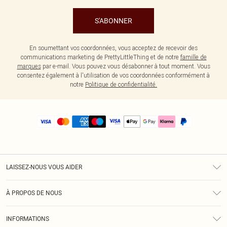
S'ABONNER
En soumettant vos coordonnées, vous acceptez de recevoir des
communications marketing de PrettyLittleThing et de notre
famille de
marques
par e-mail. Vous pouvez vous désabonner à tout moment. Vous
consentez également à l'utilisation de vos coordonnées conformément à
notre
Politique de confidentialité.
LAISSEZ-NOUS VOUS AIDER
Assistance
À PROPOS DE NOUS
Retours
À Notre Sujet
Guide Des Tailles
INFORMATIONS
PLT Réduction pour les étudiants
Livraison