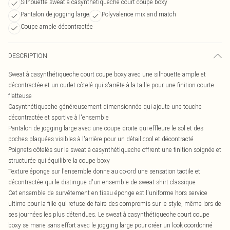
Silhouette sweat à casynthétiqueche court coupe boxy
Pantalon de jogging large
Polyvalence mix and match
Coupe ample décontractée
DESCRIPTION
Sweat à casynthétiqueche court coupe boxy avec une silhouette ample et
décontractée et un ourlet côtelé qui s'arrête à la taille pour une finition courte
flatteuse
Casynthétiqueche généreusement dimensionnée qui ajoute une touche
décontractée et sportive à l'ensemble
Pantalon de jogging large avec une coupe droite qui effleure le sol et des
poches plaquées visibles à l'arrière pour un détail cool et décontracté
Poignets côtelés sur le sweat à casynthétiqueche offrent une finition soignée et
structurée qui équilibre la coupe boxy
Texture éponge sur l'ensemble donne au co-ord une sensation tactile et
décontractée qui le distingue d'un ensemble de sweat-shirt classique
Cet ensemble de survêtement en tissu éponge est l'uniforme hors service
ultime pour la fille qui refuse de faire des compromis sur le style, même lors de
ses journées les plus détendues. Le sweat à casynthétiqueche court coupe
boxy se marie sans effort avec le jogging large pour créer un look coordonné