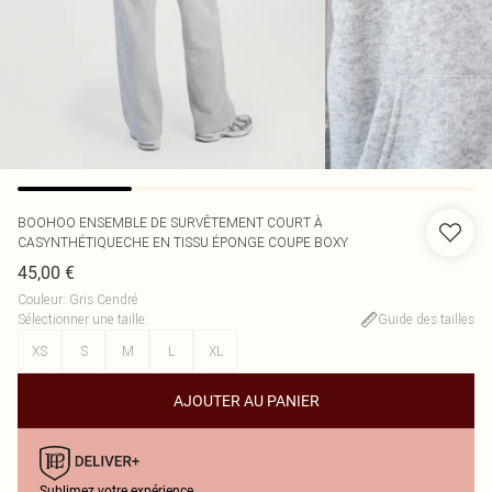
BOOHOO
ENSEMBLE DE SURVÊTEMENT COURT À
CASYNTHÉTIQUECHE EN TISSU ÉPONGE COUPE BOXY
45,00 €
Couleur
:
Gris Cendré
Sélectionner une taille
:
Guide des tailles
XS
S
M
L
XL
AJOUTER AU PANIER
Sublimez votre expérience