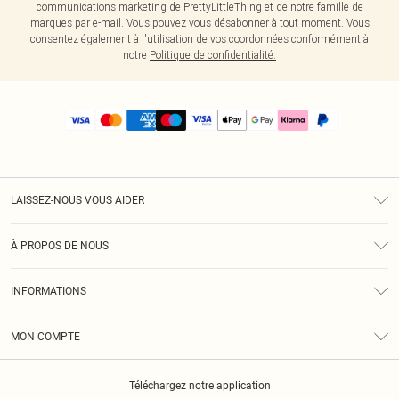
communications marketing de PrettyLittleThing et de notre
famille de
marques
par e-mail. Vous pouvez vous désabonner à tout moment. Vous
consentez également à l'utilisation de vos coordonnées conformément à
notre
Politique de confidentialité.
LAISSEZ-NOUS VOUS AIDER
Assistance
À PROPOS DE NOUS
Retours
À Notre Sujet
Guide Des Tailles
INFORMATIONS
PLT Réduction pour les étudiants
Livraison
Conditions Générales
Diversité
Royalty
MON COMPTE
Politique De Confidentialité
Klarna
Cookies
Informations Sur L’App PLT
Réduction étudiant - Student Beans
Téléchargez notre application
Historique