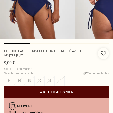
BOOHOO
BAS DE BIKINI TAILLE HAUTE FRONCÉ AVEC EFFET
VENTRE PLAT
9,00 €
Couleur
:
Bleu Marine
Sélectionner une taille
:
Guide des tailles
34
36
38
40
42
44
AJOUTER AU PANIER
Sublimez votre expérience