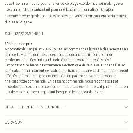
assorti comme illustré pour une tenue de plage coordonnée, ou mélangez-le
avec un bandeau contrastant pour une touche personnalisée. Un ajout
essentiel à votre garde-robe de vacances qui vous accompagnera parfaitement
d'Ibiza à l'Algarve.
SKU:
HZZ51288-148-14
*
Politique de prix
À compter du 1er juillet 2026, toutes les commandes livrées à des adresses au
sein de l’UE sont soumises à des frais de douane et d’importation non
remboursables. Ces frais sont facturés afin de couvrir les coûts liés à
l’importation de biens de commerce électronique de faible valeur dans l’UE et
sont calculés au moment de l’achat. Les frais de douane et d’importation seront
affichés comme une ligne distincte lors du paiement avant que vous ne
finalisiez votre commande. En passant commande, vous reconnaissez et
acceptez que ces frais ne sont pas remboursables et ne seront pas restitués en
cas de retour ou d’échange, sauf lorsque la loi applicable l’exige.
DÉTAILS ET ENTRETIEN DU PRODUIT
Principal : 83% Polyamide, 17% Élasthanne ; Résille : 90% Polyester, 10%
LIVRAISON
Élasthanne ; Doublure : 90% Polyester, 10% Élasthanne Lavage en machine à
30°C cycle synthétique, ne pas blanchir, ne pas sécher en machine, ne pas