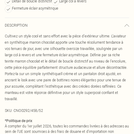
Détail de boucle distinctif
Large col à revers
Fermeture éclair asymétrique
DESCRIPTION
Cultivez un style cool et sans effort avec la pièce d'extérieur ultime. L'aviateur
en synthétique marron chocolat apporte une touche résolument tendance à
vos tenues de jour, avec une silhouette oversize travaillée, soulignée par un
large col à revers et une fermeture éclair asymétrique. Définie par sa riche
teinte marron chocolat et le détail de boucle distinctif au niveau de l'encolure,
cette pièce équilibre parfaitement structure audacieuse et allure décontractée.
Portez-la sur un simple synthétiquell crème et un pantalon droit ajusté, en
ancrant le look avec une paire de bottines noires élégantes pour une tenue de
jour assurée, complétant l'esthétique avec des créoles dorées raffinées. Ce
manteau est votre réponse définitive pour un style superposé confiant et
travaillé.
SKU:
CNO0292/458/52
*
Politique de prix
À compter du 1er juillet 2026, toutes les commandes livrées à des adresses au
sein de l’UE sont soumises à des frais de douane et d’importation non