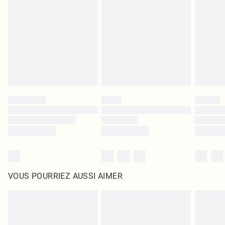
intérieur. Les articles pour la maison, y compris le linge de lit, les matelas, les
surmatelas et les oreillers, doivent être inutilisés et dans leur emballage
d'origine non ouvert. Ceci n'affecte pas vos droits statutaires.
Cliquez
ici
pour consulter l'intégralité de notre politique de retour.
VOUS POURRIEZ AUSSI AIMER