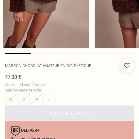
MARRON CHOCOLAT AVIATEUR EN SYNTHÉTIQUE
77,00 €
Couleur
:
Marron Chocolat
Sélectionner une taille
:
XS
S
M
L
RUPTURE DE STOCK
Sublimez votre expérience