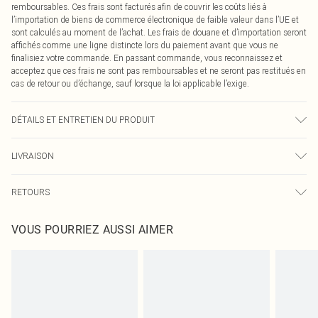
remboursables. Ces frais sont facturés afin de couvrir les coûts liés à
l’importation de biens de commerce électronique de faible valeur dans l’UE et
sont calculés au moment de l’achat. Les frais de douane et d’importation seront
affichés comme une ligne distincte lors du paiement avant que vous ne
finalisiez votre commande. En passant commande, vous reconnaissez et
acceptez que ces frais ne sont pas remboursables et ne seront pas restitués en
cas de retour ou d’échange, sauf lorsque la loi applicable l’exige.
DÉTAILS ET ENTRETIEN DU PRODUIT
100.0% Polyester Veuillez noter : en raison du tissu utilisé, la couleur peut
LIVRAISON
déteindre.
Livraison standard France
0
RETOURS
Jusqu'à 7 jours ouvrables
Un problème survient ? Vous disposez de 21 jours à compter de la réception
Livraison express France
€7.99
VOUS POURRIEZ AUSSI AIMER
pour nous retourner un article.
Jusqu'à 2-3 jours ouvrables
Veuillez noter que nous ne pouvons pas rembourser les masques tendance, les
Livraison en Point Relais
€2.99
cosmétiques, les bijoux pour piercings, les jouets pour adultes, les maillots de
Jusqu'à 7 jours ouvrables
bain ou la lingerie si l'opercule d'hygiène est endommagé ou endommagé.
Les chaussures et/ou vêtements doivent être non portés, non lavés et porter
leurs étiquettes d'origine. Les chaussures doivent également être essayées en