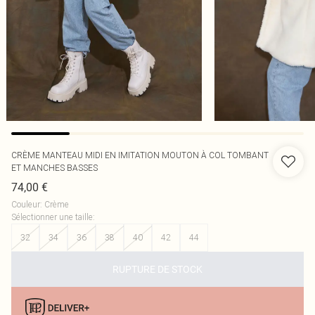
CRÈME MANTEAU MIDI EN IMITATION MOUTON À COL TOMBANT
ET MANCHES BASSES
74,00 €
Couleur
:
Crème
Sélectionner une taille
:
32
34
36
38
40
42
44
RUPTURE DE STOCK