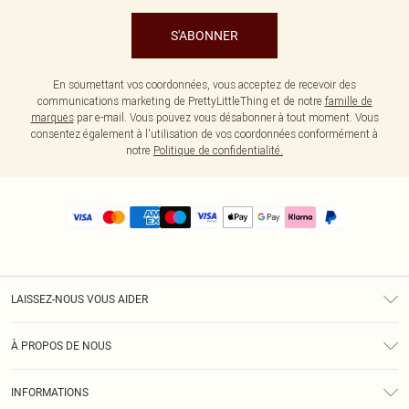
S'ABONNER
En soumettant vos coordonnées, vous acceptez de recevoir des
communications marketing de PrettyLittleThing et de notre
famille de
marques
par e-mail. Vous pouvez vous désabonner à tout moment. Vous
consentez également à l'utilisation de vos coordonnées conformément à
notre
Politique de confidentialité.
LAISSEZ-NOUS VOUS AIDER
Assistance
À PROPOS DE NOUS
Retours
À Notre Sujet
Guide Des Tailles
INFORMATIONS
PLT Réduction pour les étudiants
Livraison