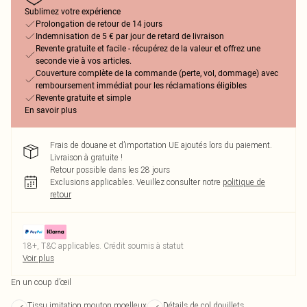
Sublimez votre expérience
Prolongation de retour de 14 jours
Indemnisation de 5 € par jour de retard de livraison
Revente gratuite et facile - récupérez de la valeur et offrez une
seconde vie à vos articles.
Couverture complète de la commande (perte, vol, dommage) avec
remboursement immédiat pour les réclamations éligibles
Revente gratuite et simple
En savoir plus
Frais de douane et d’importation UE ajoutés lors du paiement.
Livraison à gratuite !
Retour possible dans les 28 jours
Exclusions applicables.
Veuillez consulter notre
politique de
retour
18+, T&C applicables. Crédit soumis à statut
Voir plus
En un coup d’œil
Tissu imitation mouton moelleux
Détails de col douillets