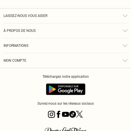
LAISSEZ-NOUS VOUS AIDER
Assistance
À PROPOS DE NOUS
Retours
À Notre Sujet
Guide Des Tailles
INFORMATIONS
PLT Réduction pour les étudiants
Livraison
Conditions Générales
Diversité
Royalty
MON COMPTE
Politique De Confidentialité
Klarna
Cookies
Informations Sur L’App PLT
Réduction étudiant - Student Beans
Téléchargez notre application
Historique
Suivez-nous sur les réseaux sociaux