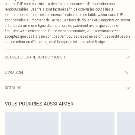
sein de l’UE sont soumises à des frais de douane et d’importation non
remboursables. Ces frais sont facturés afin de couvrir les coûts liés à
l’importation de biens de commerce électronique de faible valeur dans l’UE et
sont calculés au moment de l’achat. Les frais de douane et d’importation seront
affichés comme une ligne distincte lors du paiement avant que vous ne
finalisiez votre commande. En passant commande, vous reconnaissez et
acceptez que ces frais ne sont pas remboursables et ne seront pas restitués en
cas de retour ou d’échange, sauf lorsque la loi applicable l’exige.
DÉTAILS ET ENTRETIEN DU PRODUIT
100,0% Polyester Veuillez noter : en raison du tissu utilisé, la couleur peut
LIVRAISON
déteindre.
Livraison standard France
0
RETOURS
Jusqu'à 7 jours ouvrables
Un problème survient ? Vous disposez de 21 jours à compter de la réception
Livraison express France
€7.99
VOUS POURRIEZ AUSSI AIMER
pour nous retourner un article.
Jusqu'à 2-3 jours ouvrables
Veuillez noter que nous ne pouvons pas rembourser les masques tendance, les
Livraison en Point Relais
€2.99
cosmétiques, les bijoux pour piercings, les jouets pour adultes, les maillots de
Jusqu'à 7 jours ouvrables
bain ou la lingerie si l'opercule d'hygiène est endommagé ou endommagé.
Les chaussures et/ou vêtements doivent être non portés, non lavés et porter