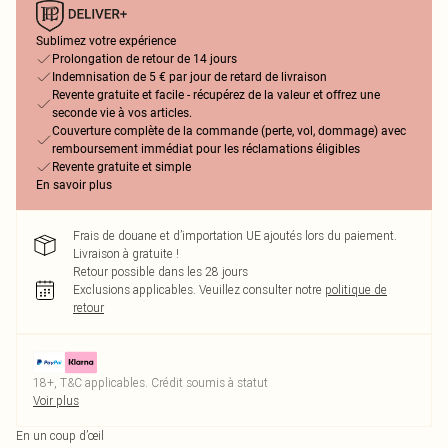
Sublimez votre expérience
Prolongation de retour de 14 jours
Indemnisation de 5 € par jour de retard de livraison
Revente gratuite et facile - récupérez de la valeur et offrez une
seconde vie à vos articles.
Couverture complète de la commande (perte, vol, dommage) avec
remboursement immédiat pour les réclamations éligibles
Revente gratuite et simple
En savoir plus
Frais de douane et d’importation UE ajoutés lors du paiement.
Livraison à gratuite !
Retour possible dans les 28 jours
Exclusions applicables.
Veuillez consulter notre
politique de
retour
18+, T&C applicables. Crédit soumis à statut
Voir plus
En un coup d’œil