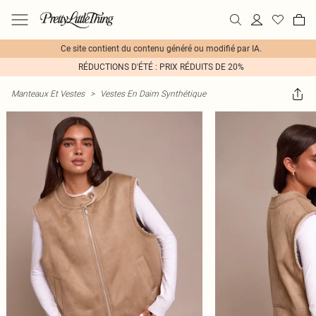
Ce site contient du contenu généré ou modifié par IA.
RÉDUCTIONS D'ÉTÉ : PRIX RÉDUITS DE 20%
Manteaux Et Vestes
>
Vestes En Daim Synthétique