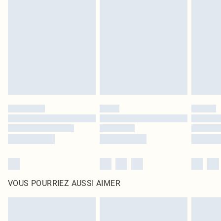
leurs étiquettes d'origine. Les chaussures doivent également être essayées en
intérieur. Les articles pour la maison, y compris le linge de lit, les matelas, les
surmatelas et les oreillers, doivent être inutilisés et dans leur emballage
d'origine non ouvert. Ceci n'affecte pas vos droits statutaires.
Cliquez
ici
pour consulter l'intégralité de notre politique de retour.
VOUS POURRIEZ AUSSI AIMER