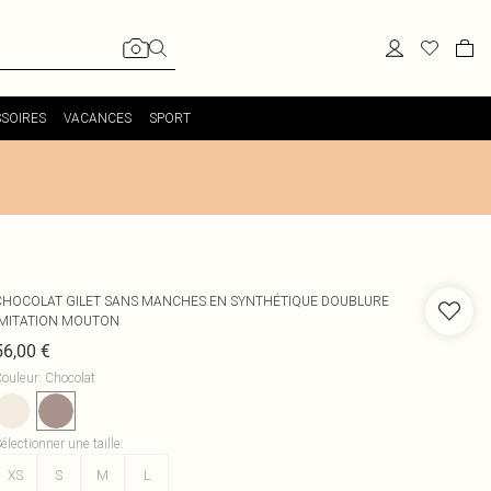
SOIRES
VACANCES
SPORT
CHOCOLAT GILET SANS MANCHES EN SYNTHÉTIQUE DOUBLURE
IMITATION MOUTON
56,00 €
ouleur
:
Chocolat
électionner une taille
:
XS
S
M
L