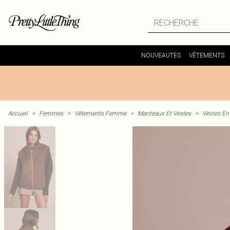
NOUVEAUTÉS
VÊTEMENTS
Accueil
>
Femmes
>
Vêtements Femme
>
Manteaux Et Vestes
>
Vestes En