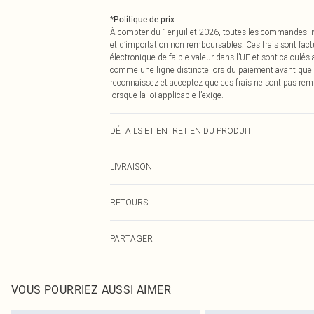
*
Politique de prix
À compter du 1er juillet 2026, toutes les commandes li
et d’importation non remboursables. Ces frais sont fact
électronique de faible valeur dans l’UE et sont calculés
comme une ligne distincte lors du paiement avant que
reconnaissez et acceptez que ces frais ne sont pas rem
lorsque la loi applicable l’exige.
DÉTAILS ET ENTRETIEN DU PRODUIT
100,0% Polyester Veuillez noter : en raison du tissu util
LIVRAISON
Livraison standard France
RETOURS
Jusqu'à 7 jours ouvrables
Un problème survient ? Vous disposez de 21 jours à com
Livraison express France
PARTAGER
Veuillez noter que nous ne pouvons pas rembourser les 
Jusqu'à 2-3 jours ouvrables
pour adultes, les maillots de bain ou la lingerie si l
Livraison en Point Relais
Les chaussures et/ou vêtements doivent être non portés,
Jusqu'à 7 jours ouvrables
également être essayées en intérieur. Les articles pour l
VOUS POURRIEZ AUSSI AIMER
oreillers, doivent être inutilisés et dans leur emballage 