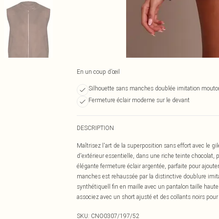
En un coup d’œil
Silhouette sans manches doublée imitation mouto
Fermeture éclair moderne sur le devant
DESCRIPTION
Maîtrisez l'art de la superposition sans effort avec le 
d'extérieur essentielle, dans une riche teinte chocola
élégante fermeture éclair argentée, parfaite pour ajoute
manches est rehaussée par la distinctive doublure imit
synthétiquell fin en maille avec un pantalon taille hau
associez avec un short ajusté et des collants noirs po
SKU:
CNO0307/197/52