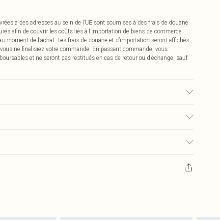
vrées à des adresses au sein de l’UE sont soumises à des frais de douane
urés afin de couvrir les coûts liés à l’importation de biens de commerce
 au moment de l’achat. Les frais de douane et d’importation seront affichés
 vous ne finalisiez votre commande. En passant commande, vous
boursables et ne seront pas restitués en cas de retour ou d’échange, sauf
isé, la couleur peut déteindre.
€2.99
pter de la réception pour nous retourner un article.
€9.99
masques tendance, les cosmétiques, les bijoux pour piercings, les jouets
'opercule d'hygiène est endommagé ou endommagé.
€2.99
 non lavés et porter leurs étiquettes d'origine. Les chaussures doivent
a maison, y compris le linge de lit, les matelas, les surmatelas et les
d'origine non ouvert. Ceci n'affecte pas vos droits statutaires.