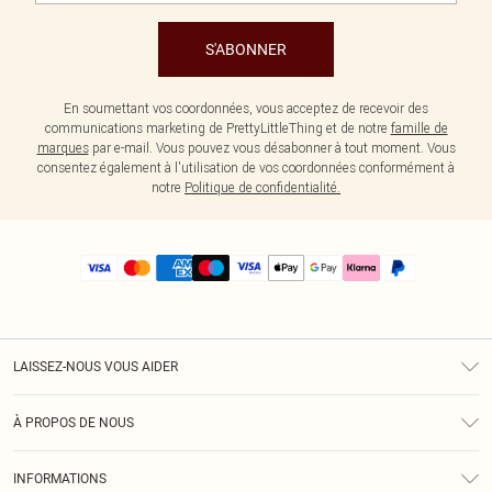
S'ABONNER
En soumettant vos coordonnées, vous acceptez de recevoir des
communications marketing de PrettyLittleThing et de notre
famille de
marques
par e-mail. Vous pouvez vous désabonner à tout moment. Vous
consentez également à l'utilisation de vos coordonnées conformément à
notre
Politique de confidentialité.
LAISSEZ-NOUS VOUS AIDER
Assistance
À PROPOS DE NOUS
Retours
À Notre Sujet
Guide Des Tailles
INFORMATIONS