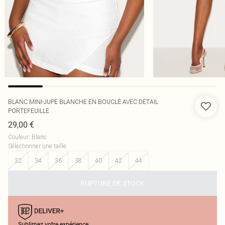
BLANC MINI-JUPE BLANCHE EN BOUCLÉ AVEC DÉTAIL
PORTEFEUILLE
29,00 €
Couleur
:
Blanc
Sélectionner une taille
:
32
34
36
38
40
42
44
RUPTURE DE STOCK
Sublimez votre expérience