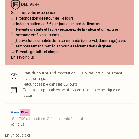
Sublimez votre expérience
Prolongation de retour de 14 jours
Indemnisation de 5 € par jour de retard de livraison
Revente gratuite et facile - récupérez de la valeur et offrez une
seconde vie à vos articles.
Couverture complète de la commande (perte, vol, dommage) avec
remboursement immédiat pour les réclamations éligibles
Revente gratuite et simple
En savoir plus
Frais de douane et d’importation UE ajoutés lors du paiement.
Livraison à gratuite !
Retour possible dans les 28 jours
Exclusions applicables.
Veuillez consulter notre
politique de
retour
18+, T&C applicables. Crédit soumis à statut
Voir plus
En un coup d’œil