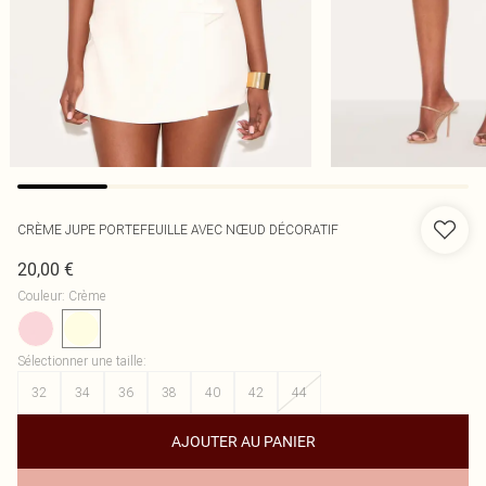
CRÈME JUPE PORTEFEUILLE AVEC NŒUD DÉCORATIF
20,00 €
Couleur
:
Crème
Sélectionner une taille
:
32
34
36
38
40
42
44
AJOUTER AU PANIER