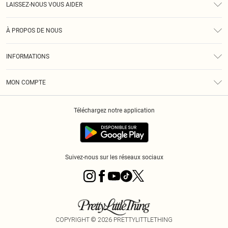
LAISSEZ-NOUS VOUS AIDER
Assistance
À PROPOS DE NOUS
Retours
À Notre Sujet
Guide Des Tailles
INFORMATIONS
PLT Réduction pour les étudiants
Livraison
Conditions Générales
Diversité
Royalty
MON COMPTE
Politique De Confidentialité
Klarna
Cookies
Informations Sur L’App PLT
Réduction étudiant - Student Beans
Téléchargez notre application
Historique
Suivez-nous sur les réseaux sociaux
COPYRIGHT ©
2026
PRETTYLITTLETHING