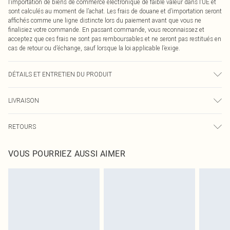
l’importation de biens de commerce électronique de faible valeur dans l’UE et
sont calculés au moment de l’achat. Les frais de douane et d’importation seront
affichés comme une ligne distincte lors du paiement avant que vous ne
finalisiez votre commande. En passant commande, vous reconnaissez et
acceptez que ces frais ne sont pas remboursables et ne seront pas restitués en
cas de retour ou d’échange, sauf lorsque la loi applicable l’exige.
DÉTAILS ET ENTRETIEN DU PRODUIT
100.0% Cotton Please note: due to fabric used, colour may transfer.
LIVRAISON
Livraison standard France
€2.99
RETOURS
Jusqu'à 7 jours ouvrables
Un problème survient ? Vous disposez de 21 jours à compter de la réception
Livraison express France
€9.99
VOUS POURRIEZ AUSSI AIMER
pour nous retourner un article.
Jusqu'à 2-3 jours ouvrables
Veuillez noter que nous ne pouvons pas rembourser les masques tendance, les
Livraison en Point Relais
€2.99
cosmétiques, les bijoux pour piercings, les jouets pour adultes, les maillots de
Jusqu'à 7 jours ouvrables
bain ou la lingerie si l'opercule d'hygiène est endommagé ou endommagé.
Les chaussures et/ou vêtements doivent être non portés, non lavés et porter
leurs étiquettes d'origine. Les chaussures doivent également être essayées en
intérieur. Les articles pour la maison, y compris le linge de lit, les matelas, les