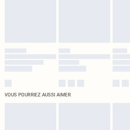
surmatelas et les oreillers, doivent être inutilisés et dans leur emballage
d'origine non ouvert. Ceci n'affecte pas vos droits statutaires.
Cliquez
ici
pour consulter l'intégralité de notre politique de retour.
VOUS POURRIEZ AUSSI AIMER