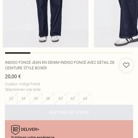
INDIGO FONCÉ JEAN EN DENIM INDIGO FONCÉ AVEC DÉTAIL DE
CEINTURE STYLE BOXER
20,00 €
Couleur
:
Indigo Foncé
Sélectionner une taille
:
32
34
36
38
40
42
44
RUPTURE DE STOCK
Sublimez votre expérience