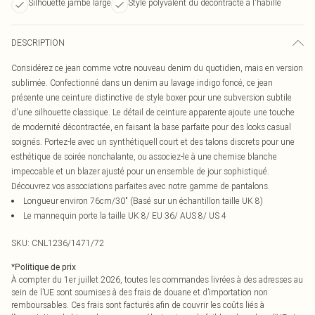
Silhouette jambe large
Style polyvalent du décontracté à l'habillé
DESCRIPTION
Considérez ce jean comme votre nouveau denim du quotidien, mais en version
sublimée. Confectionné dans un denim au lavage indigo foncé, ce jean
présente une ceinture distinctive de style boxer pour une subversion subtile
d'une silhouette classique. Le détail de ceinture apparente ajoute une touche
de modernité décontractée, en faisant la base parfaite pour des looks casual
soignés. Portez-le avec un synthétiquell court et des talons discrets pour une
esthétique de soirée nonchalante, ou associez-le à une chemise blanche
impeccable et un blazer ajusté pour un ensemble de jour sophistiqué.
Découvrez vos associations parfaites avec notre gamme de pantalons.
Longueur environ 76cm/30" (Basé sur un échantillon taille UK 8)
Le mannequin porte la taille UK 8/ EU 36/ AUS 8/ US 4
SKU:
CNL1236/1471/72
*
Politique de prix
À compter du 1er juillet 2026, toutes les commandes livrées à des adresses au
sein de l’UE sont soumises à des frais de douane et d’importation non
remboursables. Ces frais sont facturés afin de couvrir les coûts liés à