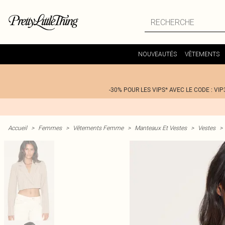
NOUVEAUTÉS
VÊTEMENTS
-30% POUR LES VIPS* AVEC LE CODE : VIP
Accueil
>
Femmes
>
Vêtements Femme
>
Manteaux Et Vestes
>
Vestes
>