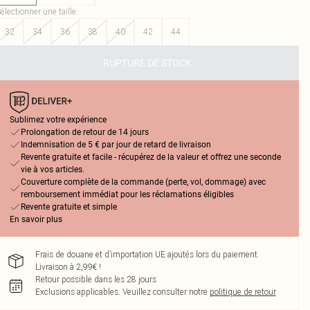
électionner une taille
:
32
34
36
38
40
42
44
RUPTURE DE STOCK
Sublimez votre expérience
Prolongation de retour de 14 jours
Indemnisation de 5 € par jour de retard de livraison
Revente gratuite et facile - récupérez de la valeur et offrez une seconde
vie à vos articles.
Couverture complète de la commande (perte, vol, dommage) avec
remboursement immédiat pour les réclamations éligibles
Revente gratuite et simple
En savoir plus
Frais de douane et d’importation UE ajoutés lors du paiement.
Livraison à 2,99€ !
Retour possible dans les 28 jours
Exclusions applicables.
Veuillez consulter notre
politique de retour