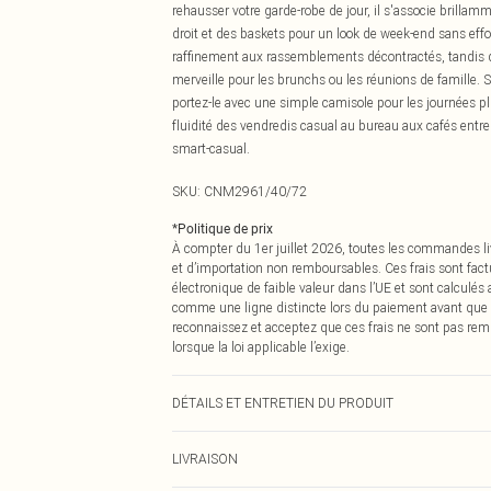
rehausser votre garde-robe de jour, il s'associe brilla
droit et des baskets pour un look de week-end sans effor
raffinement aux rassemblements décontractés, tandis qu
merveille pour les brunchs ou les réunions de famille. 
portez-le avec une simple camisole pour les journées pl
fluidité des vendredis casual au bureau aux cafés entre 
smart-casual.
SKU:
CNM2961/40/72
*
Politique de prix
À compter du 1er juillet 2026, toutes les commandes li
et d’importation non remboursables. Ces frais sont fact
électronique de faible valeur dans l’UE et sont calculés
comme une ligne distincte lors du paiement avant que
reconnaissez et acceptez que ces frais ne sont pas rem
lorsque la loi applicable l’exige.
DÉTAILS ET ENTRETIEN DU PRODUIT
80,0 % Polyester, 18,0 % Rayonne, 2,0 % Élasthanne Veuil
LIVRAISON