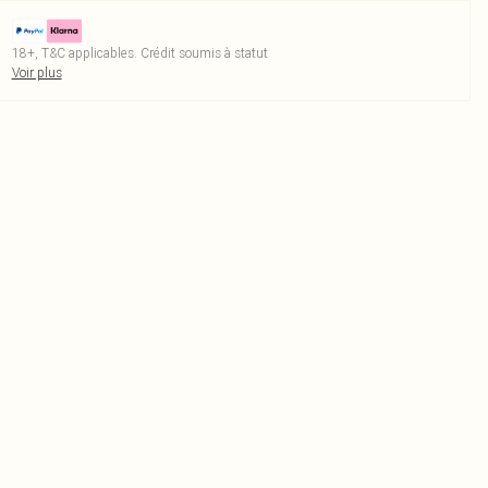
18+, T&C applicables. Crédit soumis à statut
Voir plus