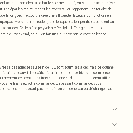
mment avec un pantalon taille haute comme illustré, ou se marie avec un jean
t. Les épaules structurées et les revers tailleur apportent une touche de
e la longueur raccourcie crée une silhouette flatteuse qui fonctionne à
Superposez-le sur un col roulé ajusté lorsque les températures baissent ou
us chaudes. Cette pièce polyvalente PrettyLittleThing passe en toute
amis du week-end, ce qui en fait un ajout essentiel à votre collection
vrées à des adresses au sein de l’UE sont soumises à des frais de douane
urés afin de couvrir les coûts liés à l’importation de biens de commerce
 au moment de l’achat. Les frais de douane et d’importation seront affichés
 vous ne finalisiez votre commande. En passant commande, vous
boursables et ne seront pas restitués en cas de retour ou d’échange, sauf
lez noter : en raison du tissu utilisé, la couleur peut déteindre.