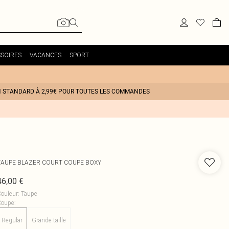
SOIRES
VACANCES
SPORT
N STANDARD À 2,99€ POUR TOUTES LES COMMANDES
TAUPE BLAZER COURT COUPE BOXY
46,00 €
ouleur
:
Taupe
Coupe
:
Regular
Grande taille