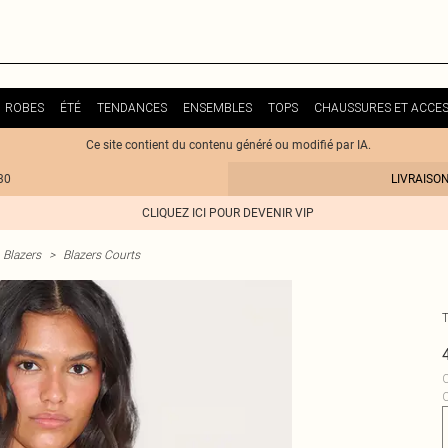
ROBES
ÉTÉ
TENDANCES
ENSEMBLES
TOPS
CHAUSSURES ET ACCES
Ce site contient du contenu généré ou modifié par IA.
30
LIVRAISO
CLIQUEZ ICI POUR DEVENIR VIP
Blazers
>
Blazers Courts
C