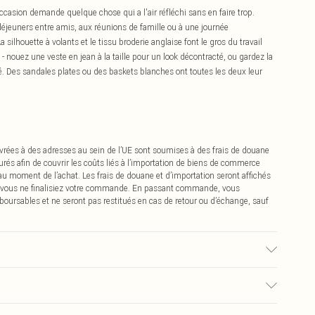
occasion demande quelque chose qui a l'air réfléchi sans en faire trop.
jeuners entre amis, aux réunions de famille ou à une journée
a silhouette à volants et le tissu broderie anglaise font le gros du travail
- nouez une veste en jean à la taille pour un look décontracté, ou gardez la
é. Des sandales plates ou des baskets blanches ont toutes les deux leur
.
vrées à des adresses au sein de l’UE sont soumises à des frais de douane
urés afin de couvrir les coûts liés à l’importation de biens de commerce
 au moment de l’achat. Les frais de douane et d’importation seront affichés
 vous ne finalisiez votre commande. En passant commande, vous
boursables et ne seront pas restitués en cas de retour ou d’échange, sauf
a couleur peut déteindre.
0