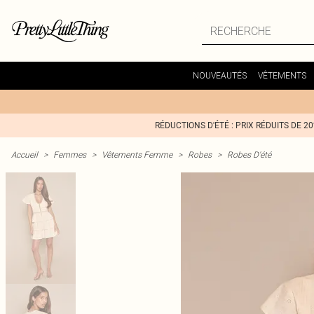
NOUVEAUTÉS
VÊTEMENTS
RÉDUCTIONS D'ÉTÉ : PRIX RÉDUITS DE 2
Accueil
>
Femmes
>
Vêtements Femme
>
Robes
>
Robes D'été