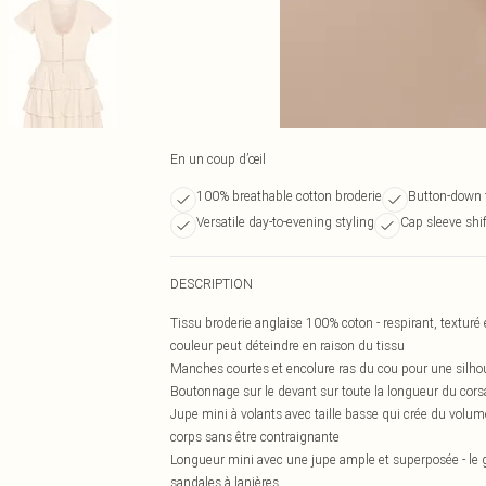
En un coup d’œil
100% breathable cotton broderie
Button-down f
Versatile day-to-evening styling
Cap sleeve shif
DESCRIPTION
Tissu broderie anglaise 100% coton - respirant, textur
couleur peut déteindre en raison du tissu
Manches courtes et encolure ras du cou pour une silhoue
Boutonnage sur le devant sur toute la longueur du corsa
Jupe mini à volants avec taille basse qui crée du volu
corps sans être contraignante
Longueur mini avec une jupe ample et superposée - le 
sandales à lanières