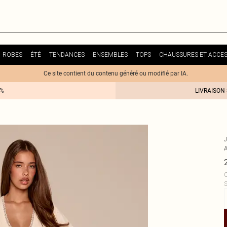
ROBES
ÉTÉ
TENDANCES
ENSEMBLES
TOPS
CHAUSSURES ET ACCES
Ce site contient du contenu généré ou modifié par IA.
0%
LIVRAISON
C
S