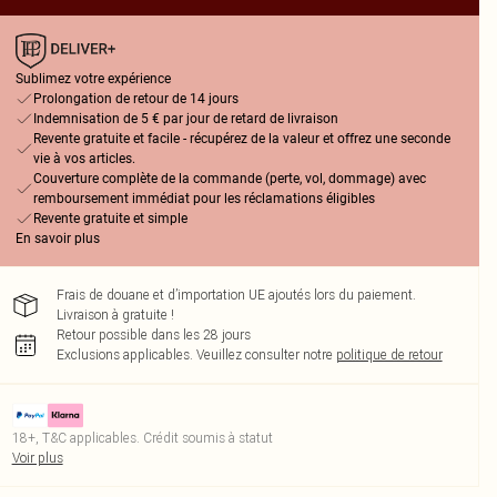
Sublimez votre expérience
Prolongation de retour de 14 jours
Indemnisation de 5 € par jour de retard de livraison
Revente gratuite et facile - récupérez de la valeur et offrez une seconde
vie à vos articles.
Couverture complète de la commande (perte, vol, dommage) avec
remboursement immédiat pour les réclamations éligibles
Revente gratuite et simple
En savoir plus
Frais de douane et d’importation UE ajoutés lors du paiement.
Livraison à gratuite !
Retour possible dans les 28 jours
Exclusions applicables.
Veuillez consulter notre
politique de retour
18+, T&C applicables. Crédit soumis à statut
Voir plus