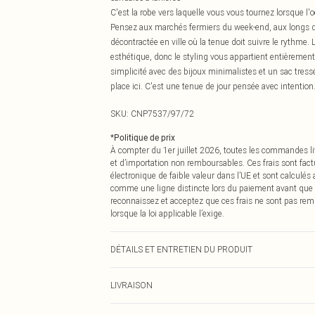
C'est la robe vers laquelle vous vous tournez lorsque l'
Pensez aux marchés fermiers du week-end, aux longs dé
décontractée en ville où la tenue doit suivre le rythme. L
esthétique, donc le styling vous appartient entièrement 
simplicité avec des bijoux minimalistes et un sac tress
place ici. C'est une tenue de jour pensée avec intention
SKU:
CNP7537/97/72
*
Politique de prix
À compter du 1er juillet 2026, toutes les commandes li
et d’importation non remboursables. Ces frais sont fact
électronique de faible valeur dans l’UE et sont calculés
comme une ligne distincte lors du paiement avant que
reconnaissez et acceptez que ces frais ne sont pas rem
lorsque la loi applicable l’exige.
DÉTAILS ET ENTRETIEN DU PRODUIT
100% Coton Veuillez noter : en raison du tissu utilisé, l
LIVRAISON
Livraison standard France