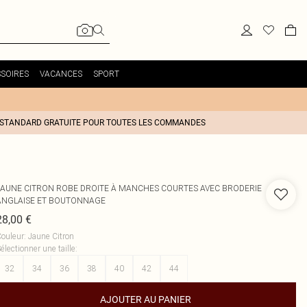
SOIRES
VACANCES
SPORT
 STANDARD GRATUITE POUR TOUTES LES COMMANDES
JAUNE CITRON ROBE DROITE À MANCHES COURTES AVEC BRODERIE
ANGLAISE ET BOUTONNAGE
28,00 €
ouleur
:
Jaune Citron
électionner une taille
:
32
34
36
38
40
42
44
AJOUTER AU PANIER