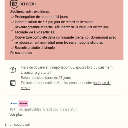
Sublimez votre expérience
Prolongation de retour de 14 jours
Indemnisation de 5 € par jour de retard de livraison
Revente gratuite et facile - récupérez de la valeur et offrez une
seconde vie à vos articles.
Couverture complète de la commande (perte, vol, dommage) avec
remboursement immédiat pour les réclamations éligibles
Revente gratuite et simple
En savoir plus
Frais de douane et d’importation UE ajoutés lors du paiement.
Livraison à gratuite !
Retour possible dans les 28 jours
Exclusions applicables.
Veuillez consulter notre
politique de
retour
18+, T&C applicables. Crédit soumis à statut
Voir plus
En un coup d’œil