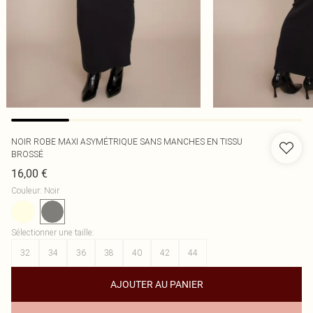
NOIR ROBE MAXI ASYMÉTRIQUE SANS MANCHES EN TISSU
BROSSÉ
16,00 €
Couleur
:
Noir
Sélectionner une taille
:
32
34
36
38
40
42
44
AJOUTER AU PANIER