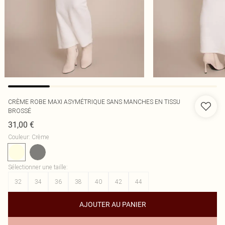
CRÈME ROBE MAXI ASYMÉTRIQUE SANS MANCHES EN TISSU
BROSSÉ
31,00 €
Couleur
:
Crème
Sélectionner une taille
:
32
34
36
38
40
42
44
AJOUTER AU PANIER