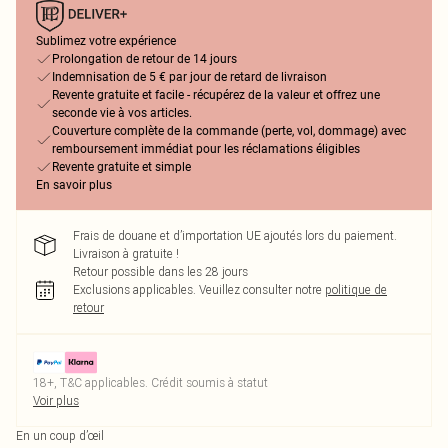
Sublimez votre expérience
Prolongation de retour de 14 jours
Indemnisation de 5 € par jour de retard de livraison
Revente gratuite et facile - récupérez de la valeur et offrez une
seconde vie à vos articles.
Couverture complète de la commande (perte, vol, dommage) avec
remboursement immédiat pour les réclamations éligibles
Revente gratuite et simple
En savoir plus
Frais de douane et d’importation UE ajoutés lors du paiement.
Livraison à gratuite !
Retour possible dans les 28 jours
Exclusions applicables.
Veuillez consulter notre
politique de
retour
18+, T&C applicables. Crédit soumis à statut
Voir plus
En un coup d’œil