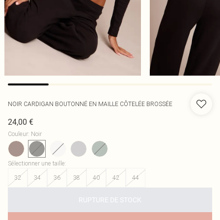
NOIR CARDIGAN BOUTONNÉ EN MAILLE CÔTELÉE BROSSÉE
24,00 €
Couleur
:
Noir
Sélectionner une taille
:
32
34
36
38
40
42
44
RUPTURE DE STOCK