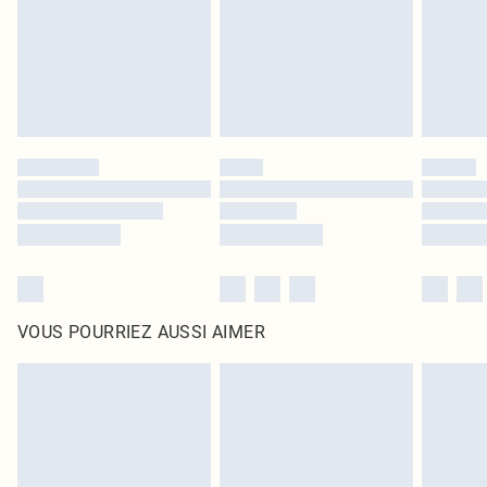
d'origine non ouvert. Ceci n'affecte pas vos droits statutaires.
Cliquez
ici
pour consulter l'intégralité de notre politique de retour.
VOUS POURRIEZ AUSSI AIMER