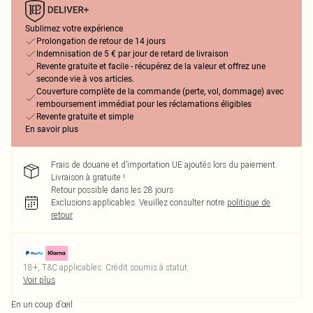
Sublimez votre expérience
Prolongation de retour de 14 jours
Indemnisation de 5 € par jour de retard de livraison
Revente gratuite et facile - récupérez de la valeur et offrez une
seconde vie à vos articles.
Couverture complète de la commande (perte, vol, dommage) avec
remboursement immédiat pour les réclamations éligibles
Revente gratuite et simple
En savoir plus
Frais de douane et d’importation UE ajoutés lors du paiement.
Livraison à gratuite !
Retour possible dans les 28 jours
Exclusions applicables.
Veuillez consulter notre
politique de
retour
18+, T&C applicables. Crédit soumis à statut
Voir plus
En un coup d’œil