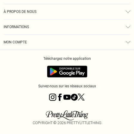
Assistance
À PROPOS DE NOUS
Retours
À Notre Sujet
Guide Des Tailles
INFORMATIONS
PLT Réduction pour les étudiants
Livraison
Conditions Générales
Diversité
Royalty
MON COMPTE
Politique De Confidentialité
Klarna
Cookies
Informations Sur L’App PLT
Réduction étudiant - Student Beans
Téléchargez notre application
Historique
Suivez-nous sur les réseaux sociaux
COPYRIGHT ©
2026
PRETTYLITTLETHING