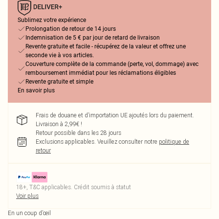
Sublimez votre expérience
Prolongation de retour de 14 jours
Indemnisation de 5 € par jour de retard de livraison
Revente gratuite et facile - récupérez de la valeur et offrez une
seconde vie à vos articles.
Couverture complète de la commande (perte, vol, dommage) avec
remboursement immédiat pour les réclamations éligibles
Revente gratuite et simple
En savoir plus
Frais de douane et d’importation UE ajoutés lors du paiement.
Livraison à 2,99€ !
Retour possible dans les 28 jours
Exclusions applicables.
Veuillez consulter notre
politique de
retour
18+, T&C applicables. Crédit soumis à statut
Voir plus
En un coup d’œil