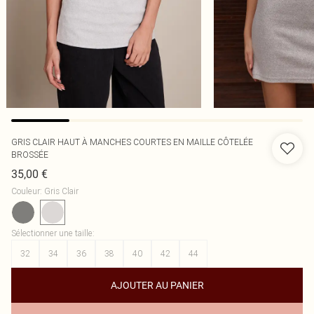
GRIS CLAIR HAUT À MANCHES COURTES EN MAILLE CÔTELÉE
BROSSÉE
35,00 €
Couleur
:
Gris Clair
Sélectionner une taille
:
32
34
36
38
40
42
44
AJOUTER AU PANIER