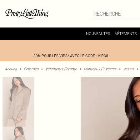
NOUVEAUTÉS
VÊTEMENTS
-30% POUR LES VIPS* AVEC LE CODE : VIP30
Accueil
>
Femmes
>
Vêtements Femme
>
Manteaux Et Vestes
>
Vestes
>