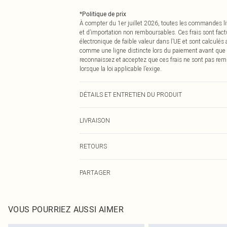
*
Politique de prix
À compter du 1er juillet 2026, toutes les commandes li
et d’importation non remboursables. Ces frais sont fact
électronique de faible valeur dans l’UE et sont calculés
comme une ligne distincte lors du paiement avant que
reconnaissez et acceptez que ces frais ne sont pas rem
lorsque la loi applicable l’exige.
DÉTAILS ET ENTRETIEN DU PRODUIT
80,0% Polyester, 20,0% Laine Veuillez noter : en raison d
LIVRAISON
Livraison standard France
RETOURS
Jusqu'à 7 jours ouvrables
Un problème survient ? Vous disposez de 21 jours à com
Livraison express France
PARTAGER
Veuillez noter que nous ne pouvons pas rembourser les 
Jusqu'à 2-3 jours ouvrables
pour adultes, les maillots de bain ou la lingerie si l
Livraison en Point Relais
Les chaussures et/ou vêtements doivent être non portés,
Jusqu'à 7 jours ouvrables
également être essayées en intérieur. Les articles pour l
VOUS POURRIEZ AUSSI AIMER
oreillers, doivent être inutilisés et dans leur emballage 