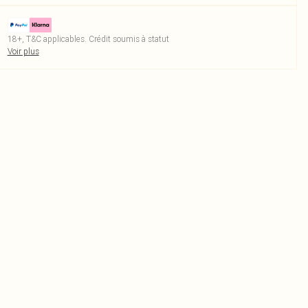
18+, T&C applicables. Crédit soumis à statut
Voir plus