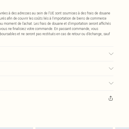
vrées à des adresses au sein de l’UE sont soumises à des frais de douane
urés afin de couvrir les coûts liés à l’importation de biens de commerce
 au moment de l’achat. Les frais de douane et d’importation seront affichés
 vous ne finalisiez votre commande. En passant commande, vous
boursables et ne seront pas restitués en cas de retour ou d’échange, sauf
u tissu utilisé, la couleur peut déteindre.
€2.99
pter de la réception pour nous retourner un article.
€9.99
masques tendance, les cosmétiques, les bijoux pour piercings, les jouets
'opercule d'hygiène est endommagé ou endommagé.
€2.99
 non lavés et porter leurs étiquettes d'origine. Les chaussures doivent
a maison, y compris le linge de lit, les matelas, les surmatelas et les
d'origine non ouvert. Ceci n'affecte pas vos droits statutaires.