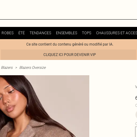
ROBES
ÉTÉ
TENDANCES
ENSEMBLES
TOPS
CHAUSSURES ET ACCES
Ce site contient du contenu généré ou modifié par IA.
CLIQUEZ ICI POUR DEVENIR VIP
Blazers
>
Blazers Oversize
C