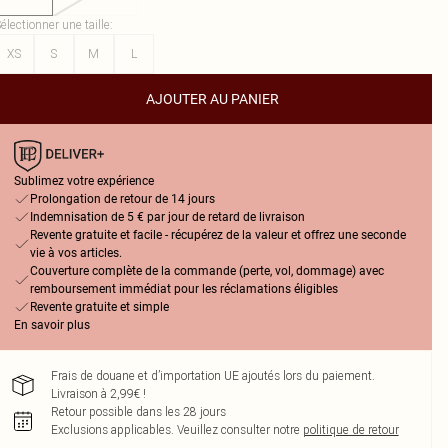
électionner une taille
:
XS
S
M
L
AJOUTER AU PANIER
Sublimez votre expérience
Prolongation de retour de 14 jours
Indemnisation de 5 € par jour de retard de livraison
Revente gratuite et facile - récupérez de la valeur et offrez une seconde
vie à vos articles.
Couverture complète de la commande (perte, vol, dommage) avec
remboursement immédiat pour les réclamations éligibles
Revente gratuite et simple
En savoir plus
Frais de douane et d’importation UE ajoutés lors du paiement.
Livraison à 2,99€ !
Retour possible dans les 28 jours
Exclusions applicables.
Veuillez consulter notre
politique de retour