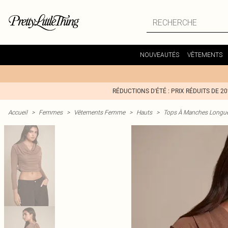
NOUVEAUTÉS
VÊTEMENTS
RÉDUCTIONS D'ÉTÉ : PRIX RÉDUITS DE 2
Accueil
>
Femmes
>
Vêtements Femme
>
Hauts
>
Tops À Manches Long