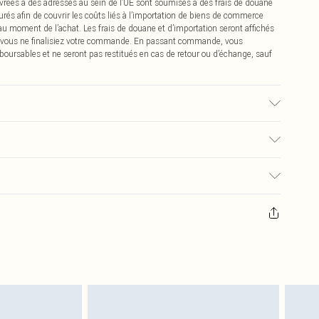
vrées à des adresses au sein de l’UE sont soumises à des frais de douane
urés afin de couvrir les coûts liés à l’importation de biens de commerce
 au moment de l’achat. Les frais de douane et d’importation seront affichés
 vous ne finalisiez votre commande. En passant commande, vous
boursables et ne seront pas restitués en cas de retour ou d’échange, sauf
u tissu utilisé, la couleur peut déteindre.
0
pter de la réception pour nous retourner un article.
€7.99
masques tendance, les cosmétiques, les bijoux pour piercings, les jouets
'opercule d'hygiène est endommagé ou endommagé.
€2.99
 non lavés et porter leurs étiquettes d'origine. Les chaussures doivent
a maison, y compris le linge de lit, les matelas, les surmatelas et les
d'origine non ouvert. Ceci n'affecte pas vos droits statutaires.
 de retour.