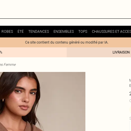
ROBES
ÉTÉ
TENDANCES
ENSEMBLES
TOPS
CHAUSSURES ET ACCES
Ce site contient du contenu généré ou modifié par IA.
0%
LIVRAISON
ues Femme
C
S