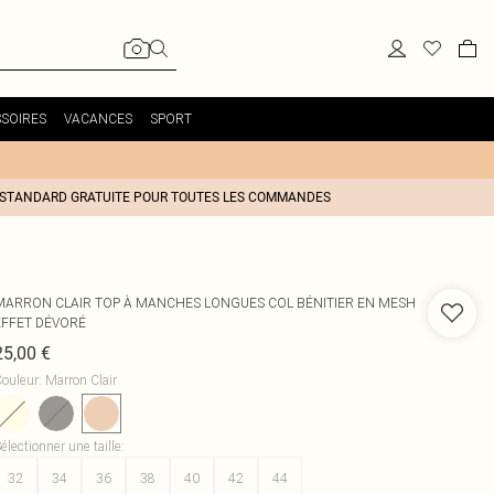
SOIRES
VACANCES
SPORT
 STANDARD GRATUITE POUR TOUTES LES COMMANDES
MARRON CLAIR TOP À MANCHES LONGUES COL BÉNITIER EN MESH
EFFET DÉVORÉ
25,00 €
ouleur
:
Marron Clair
électionner une taille
:
32
34
36
38
40
42
44