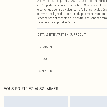
À compter du 1er juillet 2026, toutes les commandes li
et d’importation non remboursables. Ces frais sont fact
électronique de faible valeur dans l’UE et sont calculés
comme une ligne distincte lors du paiement avant que
reconnaissez et acceptez que ces frais ne sont pas rem
lorsque la loi applicable l’exige.
DÉTAILS ET ENTRETIEN DU PRODUIT
95% Polyester, 5% Élasthanne Veuillez noter : en raison d
LIVRAISON
Livraison standard France
RETOURS
Jusqu'à 7 jours ouvrables
Un problème survient ? Vous disposez de 21 jours à com
Livraison express France
PARTAGER
Veuillez noter que nous ne pouvons pas rembourser les 
Jusqu'à 2-3 jours ouvrables
pour adultes, les maillots de bain ou la lingerie si l
Livraison en Point Relais
Les chaussures et/ou vêtements doivent être non portés,
Jusqu'à 7 jours ouvrables
également être essayées en intérieur. Les articles pour l
VOUS POURRIEZ AUSSI AIMER
oreillers, doivent être inutilisés et dans leur emballage 
Cliquez
ici
pour consulter l'intégralité de notre politique